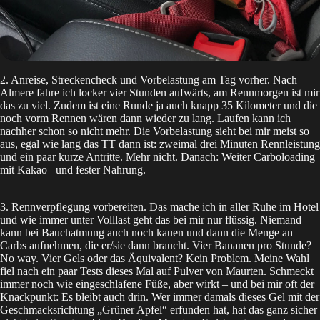
2. Anreise, Streckencheck und Vorbelastung am Tag vorher. Nach
Almere fahre ich locker vier Stunden aufwärts, am Rennmorgen ist mir
das zu viel. Zudem ist eine Runde ja auch knapp 35 Kilometer und die
noch vorm Rennen wären dann wieder zu lang. Laufen kann ich
nachher schon so nicht mehr. Die Vorbelastung sieht bei mir meist so
aus, egal wie lang das TT dann ist: zweimal drei Minuten Rennleistung
und ein paar kurze Antritte. Mehr nicht. Danach: Weiter Carboloading
mit
Kakao
und fester Nahrung.
3. Rennverpflegung vorbereiten. Das mache ich in aller Ruhe im Hotel
und wie immer unter Volllast geht das bei mir nur flüssig. Niemand
kann bei Bauchatmung auch noch kauen und dann die Menge an
Carbs aufnehmen, die er/sie dann braucht. Vier Bananen pro Stunde?
No way. Vier Gels oder das Äquivalent? Kein Problem. Meine Wahl
fiel nach ein paar Tests dieses Mal auf Pulver von Maurten. Schmeckt
immer noch wie eingeschlafene Füße, aber wirkt – und bei mir oft der
Knackpunkt: Es bleibt auch drin. Wer immer damals dieses Gel mit der
Geschmacksrichtung „Grüner Apfel“ erfunden hat, hat das ganz sicher