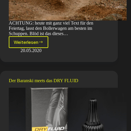
ACHTUNG: heute mit ganz viel Text für den
Feiertag, lasst den Bollerwagen am besten im
Schuppen. Blöd ist das dieses…
Weiterlesen
Der
Baranski
20.05.2020
meets
den
Graveljesus
Der Baranski meets das DRY FLUID