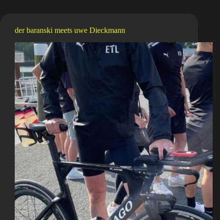
Tag.
in
einem
der baranski meets uwe Dieckmann
buch.
#jawui