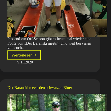
Passend zur Off-Season gibt es heute mal wieder eine
Folge von „Der Baranski meets“. Und weil bei vielen
von euch…
Weiterlesen
der
baranski
9.11.2020
meets
dr.
westmattelmann
Der Baranski meets den schwarzen Ritter