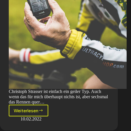
Christoph Strasser ist einfach ein geiler Typ. Auch
wenn das für mich überhaupt nichts ist, aber sechsmal
das Rennen quer…
Weiterlesen
Ein
Tausender
10.02.2022
an
einem