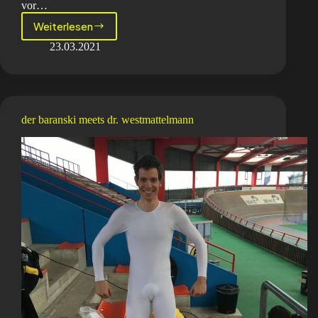
vor…
Weiterlesen
der
baranski
23.03.2021
meets
michael
richter
der baranski meets dr. westmattelmann