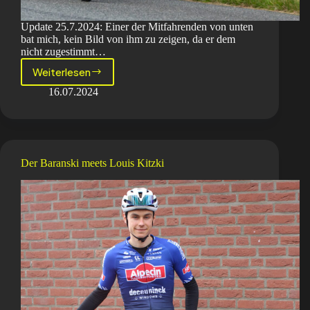
Update 25.7.2024: Einer der Mitfahrenden von unten
bat mich, kein Bild von ihm zu zeigen, da er dem
nicht zugestimmt…
Weiterlesen
Einzelzeitfahren
vs.
16.07.2024
Radwandern
im
Pulk
Der Baranski meets Louis Kitzki