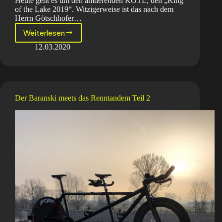
Heute geht es um den amtierenden KOTL, den „King
of the Lake 2019“. Witzigerweise ist das nach dem
Herrn Götschhofer…
Weiterlesen
Der
Baranski
12.03.2020
meets
den
KOTL
Der Baranski meets das Renntandem Teil 2