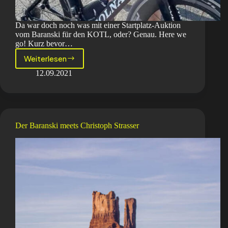
Da war doch noch was mit einer Startplatz-Auktion
vom Baranski für den KOTL, oder? Genau. Here we
go! Kurz bevor…
Weiterlesen
der
baranski
12.09.2021
meets
uwe
Dieckmann
Der Baranski meets Christoph Strasser