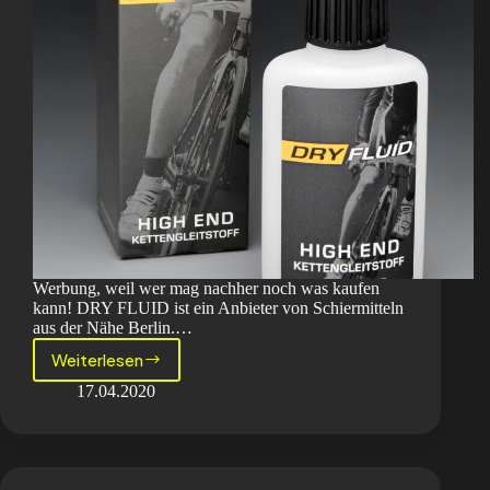
Werbung, weil wer mag nachher noch was kaufen
kann! DRY FLUID ist ein Anbieter von Schiermitteln
aus der Nähe Berlin.…
Weiterlesen
Der
Baranski
17.04.2020
meets
das
DRY
FLUID