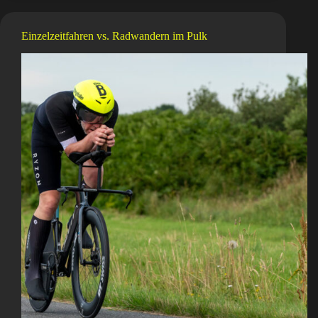
Race
Across
America
Einzelzeitfahren vs. Radwandern im Pulk
Sieger
2025
Philipp
Kaider