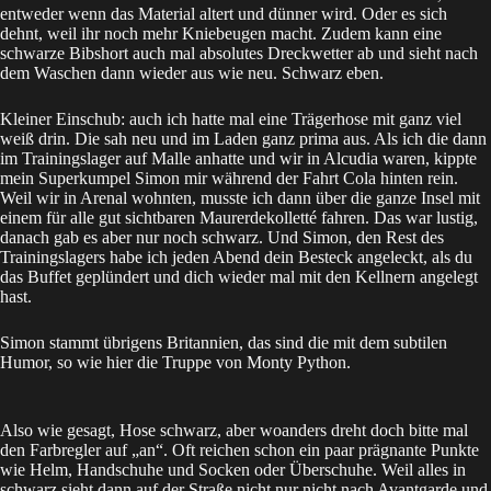
entweder wenn das Material altert und dünner wird. Oder es sich
dehnt, weil ihr noch mehr Kniebeugen macht. Zudem kann eine
schwarze Bibshort auch mal absolutes Dreckwetter ab und sieht nach
dem Waschen dann wieder aus wie neu. Schwarz eben.
Kleiner Einschub: auch ich hatte mal eine Trägerhose mit ganz viel
weiß drin. Die sah neu und im Laden ganz prima aus. Als ich die dann
im Trainingslager auf Malle anhatte und wir in Alcudia waren, kippte
mein Superkumpel Simon mir während der Fahrt Cola hinten rein.
Weil wir in Arenal wohnten, musste ich dann über die ganze Insel mit
einem für alle gut sichtbaren Maurerdekolletté fahren. Das war lustig,
danach gab es aber nur noch schwarz. Und Simon, den Rest des
Trainingslagers habe ich jeden Abend dein Besteck angeleckt, als du
das Buffet geplündert und dich wieder mal mit den Kellnern angelegt
hast.
Simon stammt übrigens Britannien, das sind die mit dem subtilen
Humor, so wie hier die Truppe von Monty Python.
Also wie gesagt, Hose schwarz, aber woanders dreht doch bitte mal
den Farbregler auf „an“. Oft reichen schon ein paar prägnante Punkte
wie Helm, Handschuhe und Socken oder Überschuhe. Weil alles in
schwarz sieht dann auf der Straße nicht nur nicht nach Avantgarde und