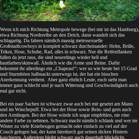
Wenn ich mich Richtung Metropole bewege (bei mir ist das Hamburg),
etwa Richtung Norderelbe an den Deich, dann wandelt sich das
schlagartig. Da fahren nämlich massig metrosexuelle
Großstadtcowboys in komplett schwarz durcheinander: Helm, Brille,
Trikot, Hose, Schuhe, Rad, alles in schwarz. Nur die Reifenflanken
fallen da jetzt raus, die sind neuerdings wieder hell und
hautfarben/skinwall. Ähnlich wie die Arme und Beine. Dafür
bekommt ihr allerdings ein „Chapeau!“: wer so wie heute bei 15 Grad
und Sturmböen halbnackt unterwegs ist, der hat ein bisschen
Anerkennung verdient. Aber ganz ehrlich Leute, euch sieht man
immer ganz schlecht und je nach Witterung und Geschwindigkeit auch
mal gar nicht.
Bei ein paar Sachen ist schwarz zwar auch bei mir gesetzt am Mann
und im Wäschepuff. Etwa bei der Hose sowie Bein- und gern auch
den Armlingen. Bei der Hose würde ich sogar empfehlen, nie eine
andere Farbe zu nehmen. Schwarz macht nämlich schlank und wer im
Winter zu viele Kniebeugen gemacht oder einfach zu viel auf der
Couch gelegen hat, der kann hierdurch gut seinen dicken Hintern
kaschieren. Außerdem bleibt schwarz auch dauerhaft blickdicht,