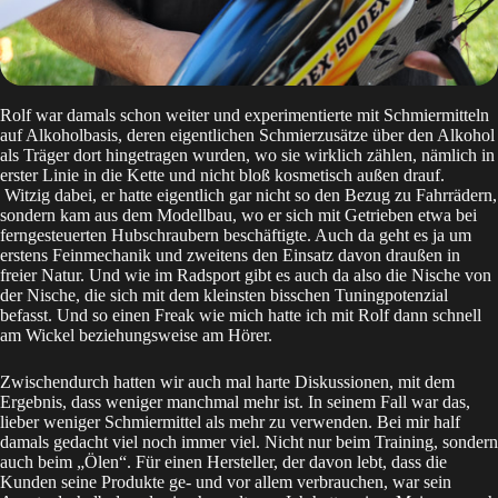
Rolf war damals schon weiter und experimentierte mit Schmiermitteln
auf Alkoholbasis, deren eigentlichen Schmierzusätze über den Alkohol
als Träger dort hingetragen wurden, wo sie wirklich zählen, nämlich in
erster Linie in die Kette und nicht bloß kosmetisch außen drauf.
Witzig dabei, er hatte eigentlich gar nicht so den Bezug zu Fahrrädern,
sondern kam aus dem Modellbau, wo er sich mit Getrieben etwa bei
ferngesteuerten Hubschraubern beschäftigte. Auch da geht es ja um
erstens Feinmechanik und zweitens den Einsatz davon draußen in
freier Natur. Und wie im Radsport gibt es auch da also die Nische von
der Nische, die sich mit dem kleinsten bisschen Tuningpotenzial
befasst. Und so einen Freak wie mich hatte ich mit Rolf dann schnell
am Wickel beziehungsweise am Hörer.
Zwischendurch hatten wir auch mal harte Diskussionen, mit dem
Ergebnis, dass weniger manchmal mehr ist. In seinem Fall war das,
lieber weniger Schmiermittel als mehr zu verwenden. Bei mir half
damals gedacht viel noch immer viel. Nicht nur beim Training, sondern
auch beim „Ölen“. Für einen Hersteller, der davon lebt, dass die
Kunden seine Produkte ge- und vor allem verbrauchen, war sein