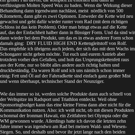
verflüssigtem
Molten Speed Wax
zu baden. Wenn die Wirkung dieser
Behandlung dann irgendwann nachlässt, meist nördlich von 500
Kilometern, dann gibt es zwei Optionen. Entweder die Kette wird neu
gewachst und geht dafür wieder runter vom Rad (mit dem richtigen
Schloss
ist das kein Problem). Oder man bringt etwas auf die Kette
auf, das der Einfachheit halber dann in flüssiger Form. Und da sind wir
dann wieder bei dem Produkt, um das es in etwas anderer Form schon
damals ging:
DRY FLUID HIGH END Kettengleitstoff
von Rolf.
Das empfehle ich übrigens auch jedem, der sich das mit dem Wachs im
Schongarer nicht geben möchte. Tut euch und eurem Antrieb aber
trotzdem vorher den Gefallen, und holt das Ursprungskettenfett raus
aus der Kette, nur so bleibt alles andere auch richtig haften und
druckbeständig. Da waren Rolf und ich uns nämlich schon immer
einig: Fett und Öl auf der Fahrradkette sind einfach ganz großer Mist
und wenn überhaupt, technischer Stand der Neunziger.
Wie das immer so ist, werden solche Produkte dann auch schnell von
der Weltspitze im Radsport und Triathlon entdeckt. Weil ohne
Sponsoringbudget kann das eine kleine Firma dann aber nicht für die
Kommunikation nutzen. Also: ich weiß nicht, ob mit diesen Produkten
schonmal der Ironman Hawaii, ein Zeitfahren bei Olympia oder die
WM gewonnen wurde. Allerdings hatte ich davon die letzten zehn
Jahre immer was irgendwo am Rad bei meinen Wald- und Wiesen-
Siegen. So, und deshalb und bevor ihr jetzt lange nach den beiden