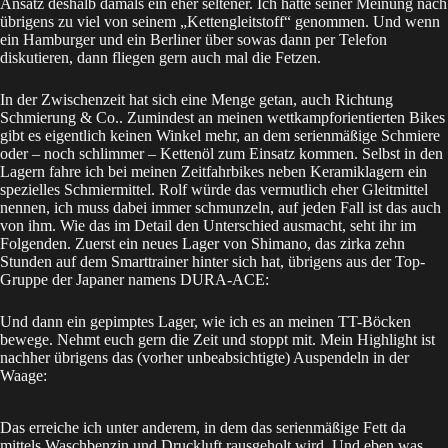
Ansatz deshalb damals ein eher seltener. Ich hatte seiner Meinung nach
übrigens zu viel von seinem „Kettengleitstoff“ genommen. Und wenn
ein Hamburger und ein Berliner über sowas dann per Telefon
diskutieren, dann fliegen gern auch mal die Fetzen.
In der Zwischenzeit hat sich eine Menge getan, auch Richtung
Schmierung & Co.. Zumindest an meinen wettkampforientierten Bikes
gibt es eigentlich keinen Winkel mehr, an dem serienmäßige Schmiere
oder – noch schlimmer – Kettenöl zum Einsatz kommen. Selbst in den
Lagern fahre ich bei meinen Zeitfahrbikes neben Keramiklagern ein
spezielles Schmiermittel. Rolf würde das vermutlich eher Gleitmittel
nennen, ich muss dabei immer schmunzeln, auf jeden Fall ist das auch
von ihm. Wie das im Detail den Unterschied ausmacht, seht ihr im
Folgenden. Zuerst ein neues Lager von Shimano, das zirka zehn
Stunden auf dem Smarttrainer hinter sich hat, übrigens aus der Top-
Gruppe der Japaner namens DURA-ACE:
Und dann ein gepimptes Lager, wie ich es an meinen TT-Böcken
bewege. Nehmt euch gern die Zeit und stoppt mit. Mein Highlight ist
nachher übrigens das (vorher unbeabsichtigte) Auspendeln in der
Waage:
Das erreiche ich unter anderem, in dem das serienmäßige Fett da
mittels Waschbenzin und Druckluft rausgeholt wird. Und eben was