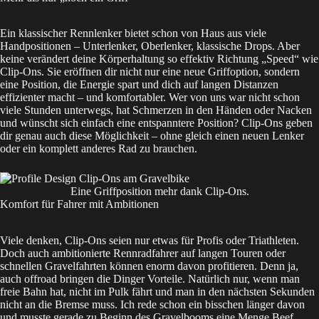
Ein klassischer Rennlenker bietet schon von Haus aus viele
Handpositionen – Unterlenker, Oberlenker, klassische Drops. Aber
keine verändert deine Körperhaltung so effektiv Richtung „Speed“ wie
Clip-Ons. Sie eröffnen dir nicht nur eine neue Griffoption, sondern
eine Position, die Energie spart und dich auf langen Distanzen
effizienter macht – und komfortabler. Wer von uns war nicht schon
viele Stunden unterwegs, hat Schmerzen in den Händen oder Nacken
und wünscht sich einfach eine entspanntere Position? Clip-Ons geben
dir genau auch diese Möglichkeit – ohne gleich einen neuen Lenker
oder ein komplett anderes Rad zu brauchen.
Eine Griffposition mehr dank Clip-Ons.
Komfort für Fahrer mit Ambitionen
Viele denken, Clip-Ons seien nur etwas für Profis oder Triathleten.
Doch auch ambitionierte Rennradfahrer auf langen Touren oder
schnellen Gravelfahrten können enorm davon profitieren. Denn ja,
auch offroad bringen die Dinger Vorteile. Natürlich nur, wenn man
freie Bahn hat, nicht im Pulk fährt und man in den nächsten Sekunden
nicht an die Bremse muss. Ich rede schon ein bisschen länger davon
und musste gerade zu Beginn des Gravelbooms eine Menge Beef