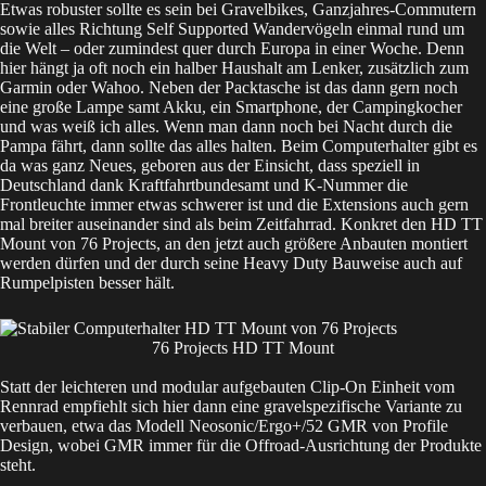
Etwas robuster sollte es sein bei Gravelbikes, Ganzjahres-Commutern
sowie alles Richtung Self Supported Wandervögeln einmal rund um
die Welt – oder zumindest quer durch Europa in einer Woche. Denn
hier hängt ja oft noch ein halber Haushalt am Lenker, zusätzlich zum
Garmin oder Wahoo. Neben der Packtasche ist das dann gern noch
eine große Lampe samt Akku, ein Smartphone, der Campingkocher
und was weiß ich alles. Wenn man dann noch bei Nacht durch die
Pampa fährt, dann sollte das alles halten. Beim Computerhalter gibt es
da was ganz Neues, geboren aus der Einsicht, dass speziell in
Deutschland dank Kraftfahrtbundesamt und K-Nummer die
Frontleuchte immer etwas schwerer ist und die Extensions auch gern
mal breiter auseinander sind als beim Zeitfahrrad. Konkret den
HD TT
Mount von 76 Projects
, an den jetzt auch größere Anbauten montiert
werden dürfen und der durch seine Heavy Duty Bauweise auch auf
Rumpelpisten besser hält.
76 Projects HD TT Mount
Statt der leichteren und modular aufgebauten Clip-On Einheit vom
Rennrad empfiehlt sich hier dann eine gravelspezifische Variante zu
verbauen, etwa das Modell Neosonic/Ergo+/52 GMR von Profile
Design, wobei GMR immer für die Offroad-Ausrichtung der Produkte
steht.