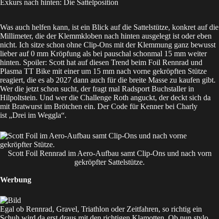
Exkurs nach hinten: Die Sattelposition
Was auch helfen kann, ist ein Blick auf die Sattelstütze, konkret auf die
Millimeter, die der Klemmkloben nach hinten ausgelegt ist oder eben
nicht. Ich sitze schon ohne Clip-Ons mit der Klemmung ganz bewusst
lieber auf 0 mm Kröpfung als bei pauschal schonmal 15 mm weiter
hinten. Spoiler: Scott hat auf diesen Trend beim Foil Rennrad und
Plasma TT Bike mit einer um 15 mm nach vorne gekröpften Stütze
reagiert, die es ab 2027 dann auch für die breite Masse zu kaufen gibt.
Wer die jetzt schon sucht, der fragt mal
Radsport Buchstaller
in
Hilpoltstein. Und wer die Challenge Roth anguckt, der deckt sich da
mit Bratwurst im Brötchen ein. Der Code für Kenner bei Charly
ist „Drei im Weggla“.
Scott Foil Rennrad im Aero-Aufbau samt Clip-Ons und nach vorn
gekröpfter Sattelstütze.
Werbung
Egal ob Rennrad, Gravel, Triathlon oder Zeitfahren, so richtig ein
Schuh wird da erst draus mit den richtigen Klamotten. Ob nun stylo