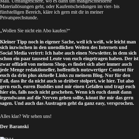
Mail
. Umfangreichere, wo es dann um maßgeschneiderte
Materiallösungen geht, oder Kaufentscheidungen im vier- bis
fünfstelligen Bereich, kläre ich gern mit dir in meiner
Privatsprechstunde
.
„Wollen Sie nicht ein Abo kaufen?“
Kleiner Tipp noch in eigener Sache, weil ich weiß, wie leicht man
sich inzwischen in den unendlichen Weiten des Internets und
Social Media verirrt: Ich habe auch einen Newsletter, in dem sich
schon ein paar tausend Leute von euch eingetragen haben. Der ist
zwar offiziell von meinem
Shop
, es findet sich aber immer auch
jede Menge redaktioneller, hoffentlich nutzwertiger Content für
euch da drin plus aktuelle Links zu meinem Blog. Nur für den
Fall, dass ihr da nicht auch so drüber stolpert, wie hier. Tut also
gern euch, euren Buddies und mir einen Gefallen und tragt euch
hier
ein, falls noch nicht geschehen. Wenn ich euch damit dann
irgendwann auf die Nerven gehen sollte, könnt ihr mir das gern
sagen. Und auch das Austragen geht da ganz easy, versprochen.
Alles klar? Wir sehen uns!
Der Baranski