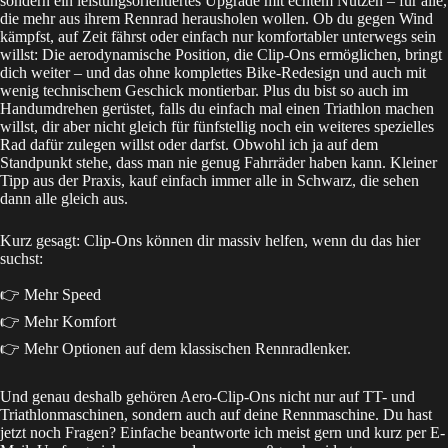
sondern ein leistungsorientiertes Upgrade mit echtem Nutzen – für alle,
die mehr aus ihrem Rennrad herausholen wollen. Ob du gegen Wind
kämpfst, auf Zeit fährst oder einfach nur komfortabler unterwegs sein
willst: Die aerodynamische Position, die Clip-Ons ermöglichen, bringt
dich weiter – und das ohne komplettes Bike-Redesign und auch mit
wenig technischem Geschick montierbar. Plus du bist so auch im
Handumdrehen gerüstet, falls du einfach mal einen Triathlon machen
willst, dir aber nicht gleich für fünfstellig noch ein weiteres spezielles
Rad dafür zulegen willst oder darfst. Obwohl ich ja auf dem
Standpunkt stehe, dass man nie genug Fahrräder haben kann. Kleiner
Tipp aus der Praxis, kauf einfach immer alle in Schwarz, die sehen
dann alle gleich aus.
Kurz gesagt: Clip-Ons können dir massiv helfen, wenn du das hier
suchst:
👉 Mehr Speed
👉 Mehr Komfort
👉 Mehr Optionen auf dem klassischen Rennradlenker.
Und genau deshalb gehören Aero-Clip-Ons nicht nur auf TT- und
Triathlonmaschinen, sondern auch auf deine Rennmaschine. Du hast
jetzt noch Fragen? Einfache beantworte ich meist gern und kurz per
E-