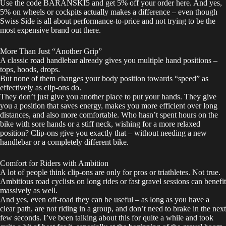
Use the code BARANSKI5 and get 5% off your order
here
. And yes,
5% on wheels or cockpits actually makes a difference – even though
Swiss Side is all about performance-to-price and not trying to be the
most expensive brand out there.
More Than Just “Another Grip”
A classic road handlebar already gives you multiple hand positions –
tops, hoods, drops.
But none of them changes your body position towards “speed” as
effectively as clip-ons do.
They don’t just give you another place to put your hands. They give
you a position that saves energy, makes you more efficient over long
distances, and also more comfortable. Who hasn’t spent hours on the
bike with sore hands or a stiff neck, wishing for a more relaxed
position? Clip-ons give you exactly that – without needing a new
handlebar or a completely different bike.
Comfort for Riders with Ambition
A lot of people think clip-ons are only for pros or triathletes. Not true.
Ambitious road cyclists on long rides or fast gravel sessions can benefit
massively as well.
And yes, even off-road they can be useful – as long as you have a
clear path, are not riding in a group, and don’t need to brake in the next
few seconds. I’ve been talking about this for quite a while and took