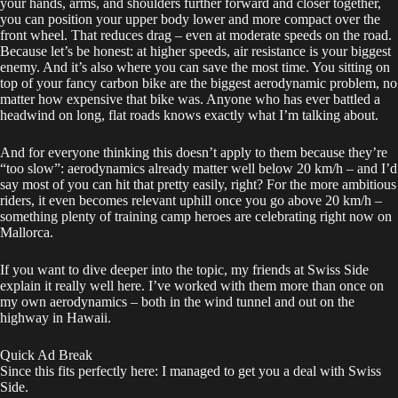
your hands, arms, and shoulders further forward and closer together,
you can position your upper body lower and more compact over the
front wheel. That reduces drag – even at moderate speeds on the road.
Because let’s be honest: at higher speeds, air resistance is your biggest
enemy. And it’s also where you can save the most time. You sitting on
top of your fancy carbon bike are the biggest aerodynamic problem, no
matter how expensive that bike was. Anyone who has ever battled a
headwind on long, flat roads knows exactly what I’m talking about.
And for everyone thinking this doesn’t apply to them because they’re
“too slow”: aerodynamics already matter well below 20 km/h – and I’d
say most of you can hit that pretty easily, right? For the more ambitious
riders, it even becomes relevant uphill once you go above 20 km/h –
something plenty of training camp heroes are celebrating right now on
Mallorca.
If you want to dive deeper into the topic, my friends at Swiss Side
explain it really well
here
. I’ve worked with them more than once on
my own aerodynamics – both in the wind tunnel and out on the
highway in Hawaii.
Quick Ad Break
Since this fits perfectly here: I managed to get you a deal with Swiss
Side.