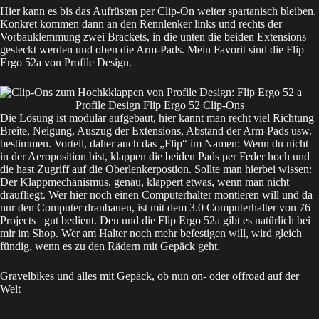
Hier kann es bis das Aufrüsten per Clip-On weiter spartanisch bleiben.
Konkret kommen dann an den Rennlenker links und rechts der
Vorbauklemmung zwei Brackets, in die unten die beiden Extensions
gesteckt werden und oben die Arm-Pads. Mein Favorit sind die Flip
Ergo 52a von Profile Design.
Profile Design Flip Ergo 52 Clip-Ons
Die Lösung ist modular aufgebaut, hier kannt man recht viel Richtung
Breite, Neigung, Auszug der Extensions, Abstand der Arm-Pads usw.
bestimmen. Vorteil, daher auch das „Flip“ im Namen: Wenn du nicht
in der Aeroposition bist, klappen die beiden Pads per Feder hoch und
die hast Zugriff auf die Oberlenkerpostion. Sollte man hierbei wissen:
Der Klappmechanismus, genau, klappert etwas, wenn man nicht
draufliegt. Wer hier noch einen Computerhalter montieren will und da
nur den Computer dranbauen, ist mit dem
3.0 Computerhalter von 76
Projects
gut bedient. Den und die
Flip Ergo 52a
gibt es natürlich bei
mir im Shop. Wer am Halter noch mehr befestigen will, wird gleich
fündig, wenn es zu den Rädern mit Gepäck geht.
Gravelbikes und alles mit Gepäck, ob nun on- oder offroad auf der
Welt