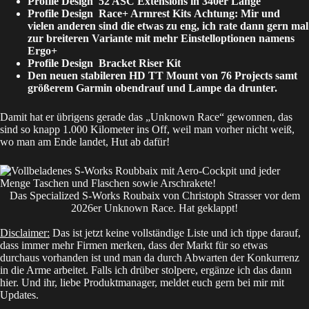
Profile Design 52 ASC Extensions in 340er Länge
Profile Design Race+ Armrest Kits
Achtung: Mir und
vielen anderen sind die etwas zu eng, ich rate dann gern mal
zur breiteren Variante mit mehr Einstelloptionen namens
Ergo+
Profile Design Bracket Riser Kit
Den neuen stabileren
HD TT Mount von 76 Projects
samt
größerem Garmin obendrauf und Lampe da drunter.
Damit hat er übrigens gerade das „Unknown Race“ gewonnen, das
sind so knapp 1.000 Kilometer ins Off, weil man vorher nicht weiß,
wo man am Ende landet, Hut ab dafür!
Das Specialized S-Works Roubaix von Christoph Strasser vor dem
2026er Unknown Race. Hat geklappt!
Disclaimer:
Das ist jetzt keine vollständige Liste und ich tippe darauf,
dass immer mehr Firmen merken, dass der Markt für so etwas
durchaus vorhanden ist und man da durch Abwarten der Konkurrenz
in die Arme arbeitet. Falls ich drüber stolpere, ergänze ich das dann
hier. Und ihr, liebe Produktmanager,
meldet
euch gern bei mir mit
Updates.