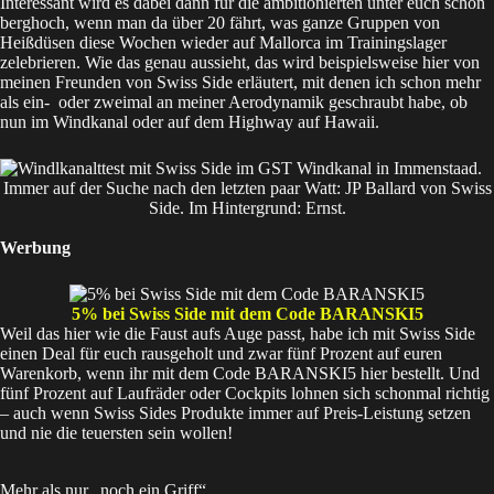
Interessant wird es dabei dann für die ambitionierten unter euch schon
berghoch, wenn man da über 20 fährt, was ganze Gruppen von
Heißdüsen diese Wochen wieder auf Mallorca im Trainingslager
zelebrieren. Wie das genau aussieht, das wird beispielsweise
hier
von
meinen Freunden von Swiss Side erläutert, mit denen ich schon mehr
als ein- oder zweimal an meiner Aerodynamik geschraubt habe, ob
nun im Windkanal oder auf dem Highway auf Hawaii.
Immer auf der Suche nach den letzten paar Watt: JP Ballard von Swiss
Side. Im Hintergrund: Ernst.
Werbung
5% bei Swiss Side mit dem Code BARANSKI5
Weil das hier wie die Faust aufs Auge passt, habe ich mit Swiss Side
einen Deal für euch rausgeholt und zwar fünf Prozent auf euren
Warenkorb, wenn ihr mit dem Code BARANSKI5
hier
bestellt. Und
fünf Prozent auf Laufräder oder Cockpits lohnen sich schonmal richtig
– auch wenn Swiss Sides Produkte immer auf Preis-Leistung setzen
und nie die teuersten sein wollen!
Mehr als nur „noch ein Griff“