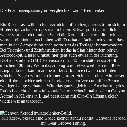
Die Positionsanpassung im Vergleich zu „nur“ Rennlenker
Ein Riesenfass will ich hier gar nicht aufmachen, aber es lohnt sich, im
Hinterkopf zu haben, dass man mit dem Schwerpunkt vermutlich
weiter vorne landet und am Sattel die Kontaktfläche mit dir auch nach
vorne und minimal nach oben will. Das hat einfach damit zu tun, dass
man in der Aeroposition nach vorne um das Tretlager herumwandert.
Bei Triathlon- und Zeitfahrrädern ist das ja Sinn hinter dem reinen
Aerocockpit. Dieser Umbau hier geht auch etwas in die Richtung.
Deshalb sind die GMR Extensions nur 340 mm statt der sonst oft
üblichen 400 mm. Wenn das zu lang wird, etwa weil man mit 400er
Länge arbeitet, kann man die in der Aufnahme etwas nach hinten
schieben. Sägen würde ich immer ganz zu Schluss und bei Alu besser
eine Rohrschneider nehmen. Und/oder einen Vorbau mit 10-20 mm
weniger Länge verbauen. Wird das ganze gleich bei Anschaffung des
Rades bedacht, dann wird so wie bei mir schnell mal aus dem Canyon
Aeroad in XL eins in L und passt dann mit Clip-On Lösung gleich
wieder wie angegossen.
Mit Aero-Upgrade eine Größe kleiner genau richtig: Canyons Aeroad
mit Gear Groove Tuning.