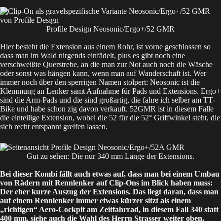
Profile Design Neosonic/Ergo+/52 GMR
Hier besteht die Extension aus einem Rohr, ist vorne geschlossen so
dass man im Wald nirgends einfädelt, plus es gibt noch eine
verschweißte Querstrebe, an die man zur Not auch noch die Wäsche
oder sonst was hängen kann, wenn man auf Wanderschaft ist. Wer
immer noch über den sperrigen Namen stolpert: Neosonic ist die
Klemmung an Lenker samt Aufnahme für Pads und Extensions. Ergo+
sind die Arm-Pads und die sind großartig, die fahre ich selber am TT-
Bike und habe schon zig davon verkauft. 52GMR ist in diesem Falle
die einteilige Extension, wobei die 52 für die 52° Griffwinkel steht, die
sich recht entspannt greifen lassen.
Gut zu sehen: Die nur 340 mm Länge der Extensions.
Bei dieser Kombi fällt auch etwas auf, dass man bei einem Umbau
von Rädern mit Rennlenker auf Clip-Ons im Blick haben muss:
Der eher kurze Auszug der Extensions. Das liegt daran, dass man
auf einem Rennlenker immer etwas kürzer sitzt als einem
„richtigen“ Aero-Cockpit am Zeitfahrrad, in diesem Fall 340 statt
400 mm, siehe auch die Wahl des Herrn Strasser weiter oben.