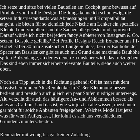
Ich setze und sitze bei vielen Bauteilen am Cockpit ganz bewusst auf
Produkte von Profile Design. Die Jungs kenne ich schon ewig, die
setzen Industriestandards was Abmessungen und Kompatibilität
angeht, sie bieten für so ziemlich jede Nische am Lenker ein spezielles
Kleinteil und vor allem sind die Sachen alle getestet und approved.
Darauf würde ich nicht bei jedem fancy Anbieter von Instagram & Co.
setzen. Beispiele gefällig? Bei Profile Designs Reach Extender am TT-
Hobel ist bei 30 mm zusätzlicher Länge Schluss, bei der Bauhöhe der
Spacer am Basislenker gibt es auch mit Grund eine maximale Bauhöhe
sprich Bolzenlänge, ab der es denen zu unsicher wird, das freizugeben.
Das sind eben immer sicherheitsrelevante Bauteile, siehe auch weiter
oben.
Noch ein Tipp, auch in die Richtung gehend: Oft ist man mit dem
klassischen runden Alu-Rennlenker in 31,8er Klemmung besser
bedient und preislich auch gleich ein paar Stufen niedriger unterwegs.
Alu verzeiht dir auch das häufigere An- und Abklemmen besser, als
alles aus Carbon. Und das ist, wie wir jetzt ja alle wissen, meist auch
gar nicht für solche Anbauten freigegeben. Welches Modell ist jetzt
was für wen? Aufgepasst, hier lohnt es sich aus verschiedenen
Gründen zu unterscheiden.
Rennräder mit wenig bis gar keiner Zuladung