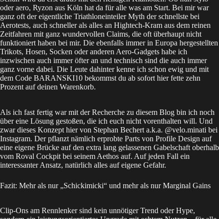
oder aero, Ryzon aus Köln hat da für alle was am Start. Bei mir war
ganz oft der eigentliche Triathloneinteiler Myth der schnellste bei
Aerotests, auch schneller als alles an Hightech-Kram aus dem reinen
Zeitfahren mit ganz wundervollen Claims, die oft überhaupt nicht
funktioniert haben bei mir. Die ebenfalls immer in Europa hergestellten
Trikots, Hosen, Socken oder anderen Aero-Gadgets habe ich
inzwischen auch immer öfter an und technisch sind die auch immer
ganz vorne dabei. Die Leute dahinter kenne ich schon ewig und mit
dem Code BARANSKI10 bekommst du ab sofort
hier fette zehn
Prozent
auf deinen Warenkorb.
Als ich fast fertig war mit der Recherche zu diesem Blog bin ich noch
über eine Lösung gestoßen, die ich euch nicht vorenthalten will. Und
zwar dieses Konzept hier von Stephan Bechert a.k.a.
@velo.minati bei
Instagram
. Der pflanzt nämlich erprobte Parts von Profile Design auf
eine eigene Brücke auf den extra lang gelassenen Gabelschaft oberhalb
vom Roval Cockpit bei seinem Aethos auf. Auf jeden Fall ein
interessanter Ansatz, natürlich alles auf eigene Gefahr.
Fazit: Mehr als nur „Schickimicki“ und mehr als nur Marginal Gains
Clip-Ons am Rennlenker sind kein unnötiger Trend oder Hype,