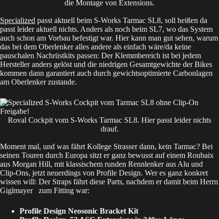
die Montage von Extensions.
Specialized
passt aktuell beim S-Works Tarmac SL8, soll heißen da
passt leider aktuell nichts. Anders als noch beim SL7, wo das System
auch schon am Vorbau befestigt war. Hier kann man gut sehen, warum
das bei dem Oberlenker alles andere als einfach wäre/da keine
pauschalen Nachrüstkits passen: Der Klemmbereich ist bei jedem
Hersteller anders gelöst und die niedrigen Gesamtgewichte der Bikes
kommen dann garantiert auch durch gewichtsoptimierte Carbonlagen
am Oberlenker zustande.
Roval Cockpit vom S-Works Tarmac SL8. Hier passt leider nichts
drauf.
Moment mal, und was fährt Kollege Strasser dann, kein Tarmac? Bei
seinen Touren durch Europa sitzt er ganz bewusst auf einem Roubaix
aus Morgan Hill, mit klassischem runden Rennlenker aus Alu und
Clip-Ons, jetzt neuerdings von Profile Design. Wer es ganz konkret
wissen will: Der Straps fährt diese Parts, nachdem er damit beim
Herrn
Giglmayer
zum Fitting war:
Profile Design Neosonic Bracket Kit