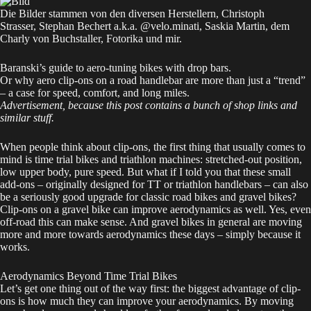
Die Bilder stammen von den diversen Herstellern, Christoph
Strasser, Stephan Bechert a.k.a.
@velo.minati
, Saskia Martin, dem
Charly von Buchstaller, Fotorika und mir.
Baranski’s guide to aero-tuning bikes with drop bars.
Or why aero clip-ons on a road handlebar are more than just a “trend”
– a case for speed, comfort, and long miles.
Advertisement, because this post contains a bunch of shop links and
similar stuff.
When people think about clip-ons, the first thing that usually comes to
mind is time trial bikes and triathlon machines: stretched-out position,
low upper body, pure speed. But what if I told you that these small
add-ons – originally designed for TT or triathlon handlebars – can also
be a seriously good upgrade for classic road bikes and gravel bikes?
Clip-ons on a gravel bike can improve aerodynamics as well. Yes, even
off-road this can make sense. And gravel bikes in general are moving
more and more towards aerodynamics these days – simply because it
works.
Aerodynamics Beyond Time Trial Bikes
Let’s get one thing out of the way first: the biggest advantage of clip-
ons is how much they can improve your aerodynamics. By moving