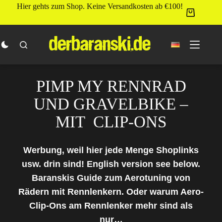
Zum
Hier gehts zum Shop. Keine Versandkosten ab €100!
Inhalt
springen
PIMP MY RENNRAD
UND GRAVELBIKE –
MIT CLIP-ONS
Werbung, weil hier jede Menge Shoplinks
usw. drin sind! English version see below.
Baranskis Guide zum Aerotuning von
Rädern mit Rennlenkern. Oder warum Aero-
Clip-Ons am Rennlenker mehr sind als
nur…