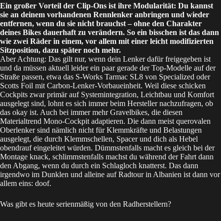
Ein großer Vorteil der Clip-Ons ist ihre Modularität: Du kannst
sie an deinem vorhandenen Rennlenker anbringen und wieder
entfernen, wenn du sie nicht brauchst – ohne den Charakter
deines Bikes dauerhaft zu verändern. So ein bisschen ist das dann
wie zwei Räder in einem, vor allem mit einer leicht modifizierten
Sitzposition, dazu später noch mehr.
Aber Achtung: Das gilt nur, wenn dein Lenker dafür freigegeben ist
und da müssen aktuell leider ein paar gerade der Top-Modelle auf der
Straße passen, etwa das S-Works Tarmac SL8 von Specialized oder
Scotts Foil mit Carbon-Lenker-Vorbaueinheit. Weil diese schicken
Cockpits zwar primär auf Systemintegration, Leichtbau und Komfort
ausgelegt sind, lohnt es sich immer beim Hersteller nachzufragen, ob
das okay ist. Auch bei immer mehr Gravelbikes, die diesen
Materialtrend Mono-Cockpit adaptieren. Die dann meist querovalen
Oberlenker sind nämlich nicht für Klemmkräfte und Belastungen
ausgelegt, die durch Klemmschellen, Spacer und dich als Hebel
obendrauf eingeleitet würden. Dümmstenfalls macht es gleich bei der
Montage knack, schlimmstenfalls machst du während der Fahrt dann
den Abgang, wenn du durch ein Schlagloch knatterst. Das dann
irgendwo im Dunklen und alleine auf Radtour in Albanien ist dann vor
allem eins: doof.
Was gibt es heute serienmäßig von den Radherstellern?