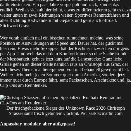
dafür einstecken. Ein paar Jahre vorgespult und zack, zündet das
endlich. Weil es sich ab hier lohnt, etwas zu differenzieren geht es dazu
weiter unten in zwei Richtungen weiter: Sportives Rennradfahren und
alles Richtung Radwandern mit Gepäck und gern auch offroad,
Stichwort Gravel.
Wer vorab einfach mal ein bisschen rumrechnen möchte, was seine
Position an Auswirkungen auf Speed und Dauer hat, der guckt mal
hier
rein. Etwas mehr Sexappeal hat der Rechner inzwischen übrigens
per App. Und weil das mit dem Komfort immer so eine Sache ist mit
der Messbarkeit, geht es jetzt kurz auf die Langstrecke: Ganz liebe
Grüße gehen an dieser Stelle nämlich raus an
Christoph aus Graz
, der
sich dieses Thema mal tiefergehend von mir behandelt gewünscht hat.
Weil er nicht mehr jeden Sommer quer durch Amerika, sondern jetzt
immer quer durch Europa fährt, samt Packtaschen, Arschrakete und, ja,
Clip-Ons am Rennlenker.
Der frischgebackene Sieger des Unknown Race 2026 Christoph
Strasser samt frisch getuntem Cockpit. Pic: saskiacmartin.com
Anpassbar, modular, aber aufgepasst!