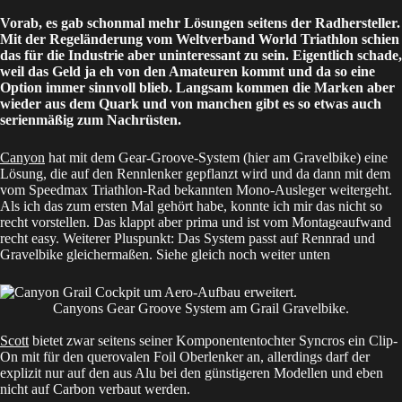
Vorab, es gab schonmal mehr Lösungen seitens der Radhersteller.
Mit der Regeländerung vom Weltverband World Triathlon schien
das für die Industrie aber uninteressant zu sein. Eigentlich schade,
weil das Geld ja eh von den Amateuren kommt und da so eine
Option immer sinnvoll blieb. Langsam kommen die Marken aber
wieder aus dem Quark und von manchen gibt es so etwas auch
serienmäßig zum Nachrüsten.
Canyon
hat mit dem Gear-Groove-System (hier am Gravelbike) eine
Lösung, die auf den Rennlenker gepflanzt wird und da dann mit dem
vom Speedmax Triathlon-Rad bekannten Mono-Ausleger weitergeht.
Als ich das zum ersten Mal gehört habe, konnte ich mir das nicht so
recht vorstellen. Das klappt aber prima und ist vom Montageaufwand
recht easy. Weiterer Pluspunkt: Das System passt auf Rennrad und
Gravelbike gleichermaßen. Siehe gleich noch weiter unten
Canyons Gear Groove System am Grail Gravelbike.
Scott
bietet zwar seitens seiner Komponententochter Syncros ein Clip-
On mit für den querovalen Foil Oberlenker an, allerdings darf der
explizit nur auf den aus Alu bei den günstigeren Modellen und eben
nicht auf Carbon verbaut werden.