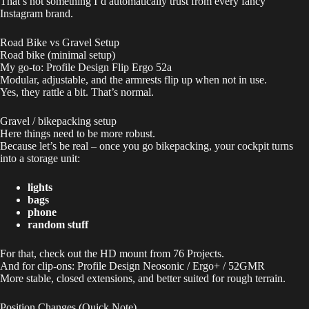
That’s not something I’d automatically trust from every fancy
Instagram brand.
Road Bike vs Gravel Setup
Road bike (minimal setup)
My go-to:
Profile Design Flip Ergo 52a
Modular, adjustable, and the armrests flip up when not in use.
Yes, they rattle a bit. That’s normal.
Gravel / bikepacking setup
Here things need to be more robust.
Because let’s be real – once you go bikepacking, your cockpit turns
into a storage unit:
lights
bags
phone
random stuff
For that, check out the
HD mount
from 76 Projects.
And for clip-ons:
Profile Design Neosonic / Ergo+ / 52GMR
More stable, closed extensions, and better suited for rough terrain.
Position Changes (Quick Note)