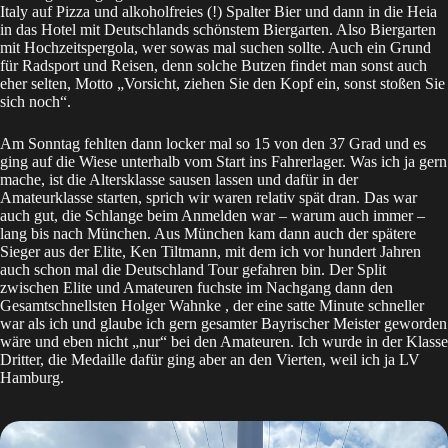
Italy auf Pizza und alkoholfreies (!) Spalter Bier und dann in die Heia
in das Hotel mit Deutschlands schönstem Biergarten. Also Biergarten
mit Hochzeitspergola, wer sowas mal suchen sollte. Auch ein Grund
für Radsport und Reisen, denn solche Butzen findet man sonst auch
eher selten, Motto „Vorsicht, ziehen Sie den Kopf ein, sonst stoßen Sie
sich noch“.
Am Sonntag fehlten dann locker mal so 15 von den 37 Grad und es
ging auf die Wiese unterhalb vom Start ins Fahrerlager. Was ich ja gern
mache, ist die Altersklasse sausen lassen und dafür in der
Amateurklasse starten, sprich wir waren relativ spät dran. Das war
auch gut, die Schlange beim Anmelden war – warum auch immer –
lang bis nach München. Aus München kam dann auch der spätere
Sieger aus der Elite,
Ken Tiltmann
, mit dem ich vor hundert Jahren
auch schon mal die Deutschland Tour gefahren bin. Der Split
zwischen Elite und Amateuren fuchste im Nachgang dann den
Gesamtschnellsten
Holger Wahnke
, der eine satte Minute schneller
war als ich und glaube ich gern gesamter Bayrischer Meister geworden
wäre und eben nicht „nur“ bei den Amateuren. Ich wurde in der Klasse
Dritter, die Medaille dafür ging aber an den Vierten, weil ich ja LV
Hamburg.