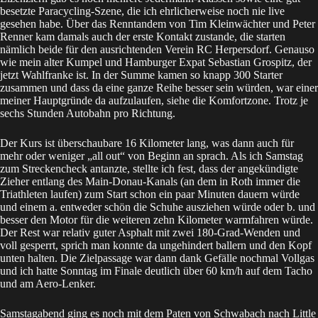
besetzte Paracycling-Szene, die ich ehrlicherweise noch nie live
gesehen habe. Über das
Renntandem
von Tim Kleinwächter und Peter
Renner kam damals auch der erste Kontakt zustande, die starten
nämlich beide für den ausrichtenden Verein
RC Herpersdorf
. Genauso
wie mein alter Kumpel und Hamburger Expat
Sebastian Grospitz
, der
jetzt Wahlfranke ist. In der Summe kamen so knapp 300 Starter
zusammen und dass da eine ganze Reihe besser sein würden, war einer
meiner Hauptgründe da aufzulaufen, siehe die Komfortzone. Trotz je
sechs Stunden Autobahn pro Richtung.
Der Kurs ist überschaubare 16 Kilometer lang, was dann auch für
mehr oder weniger „all out“ von Beginn an sprach. Als ich Samstag
zum Streckencheck antanzte, stellte ich fest, dass der angekündigte
Zieher entlang des Main-Donau-Kanals (an dem in Roth immer die
Triathleten laufen) zum Start schon ein paar Minuten dauern würde
und einem a. entweder schön die Schuhe ausziehen würde oder b. und
besser den Motor für die weiteren zehn Kilometer warmfahren würde.
Der Rest war relativ guter Asphalt mit zwei 180-Grad-Wenden und
voll gesperrt, sprich man konnte da ungehindert ballern und den Kopf
unten halten. Die Zielpassage war dann dank Gefälle nochmal Vollgas
und ich hatte Sonntag im Finale deutlich über 60 km/h auf dem Tacho
und am Aero-Lenker.
Samstagabend ging es noch mit dem Paten von Schwabach nach Little