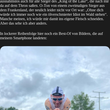
ausnahmslos auch für alle Sieger des
„King of the Lake“
, die nach mir
da auf dem Thron saßen. O-Ton von einem zweimaligen Sieger aus
dem Frankenland, der neulich leider nicht vor Ort war: „Ohne dich
würde ich immer noch wie ein ölverschmierter Idiot im Wald stehen“.
Manche meinen, ich würde mir damit ins eigene Fleisch schneiden.
Aber das sehe ich aber anders.
In lockerer Reihenfolge hier noch ein Best-Of von Bildern, die auf
meinem Smartphone landeten: