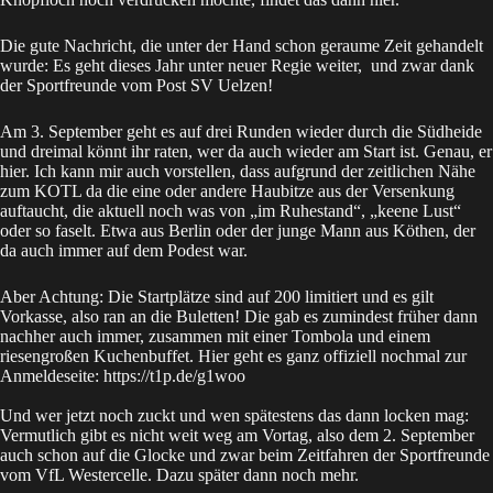
Die gute Nachricht, die unter der Hand schon geraume Zeit gehandelt
wurde: Es geht dieses Jahr unter neuer Regie weiter, und zwar dank
der Sportfreunde vom
Post SV Uelzen
!
Am 3. September geht es auf drei Runden wieder durch die Südheide
und dreimal könnt ihr raten, wer da auch wieder am Start ist. Genau, er
hier. Ich kann mir auch vorstellen, dass aufgrund der zeitlichen Nähe
zum
KOTL
da die eine oder andere Haubitze aus der Versenkung
auftaucht, die aktuell noch was von „im Ruhestand“, „keene Lust“
oder so faselt. Etwa aus Berlin oder der
junge Mann aus Köthen
, der
da auch immer auf dem Podest war.
Aber Achtung: Die Startplätze sind auf 200 limitiert und es gilt
Vorkasse, also ran an die Buletten! Die gab es zumindest früher dann
nachher auch immer, zusammen mit einer Tombola und einem
riesengroßen Kuchenbuffet. Hier geht es ganz offiziell nochmal zur
Anmeldeseite:
https://t1p.de/g1woo
Und wer jetzt noch zuckt und wen spätestens das dann locken mag:
Vermutlich gibt es nicht weit weg am Vortag, also dem 2. September
auch schon auf die Glocke und zwar beim Zeitfahren der Sportfreunde
vom
VfL Westercelle
. Dazu später dann noch mehr.