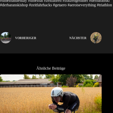
#timetrialtuesday #timetrial #zeitfahren #fratzengeballer #derbaranski
#derbaranskishop #zeitfahrhacks #getaero #aeroiseverything #triathlon
VORHERIGER
NÄCHSTER
Ähnliche Beiträge