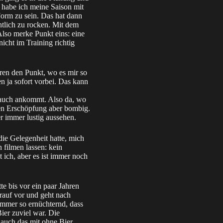
, habe ich meine Saison mit
Form zu sein. Das hat dann
tlich zu rocken. Mit dem
Also merke Punkt eins: eine
nicht im Training richtig
ren den Punkt, wo es mir so
n ja sofort vorbei. Das kann
 auch ankommt. Also da, wo
lten Erschöpfung aber bombig.
r immer lustig aussehen.
die Gelegenheit hatte, mich
 filmen lassen: kein
 ich, aber es ist immer noch
e bis vor ein paar Jahren
arauf vor und geht nach
immer so ernüchternd, dass
Bier zuviel war. Die
 auch das mit ohne Bier.