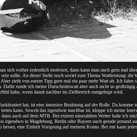
n sich vorher ordentlich motiviert, dann kann man auch gern mal übe
n sein sollte. An dieser Stelle noch soviel zum Thema Wattleistung: die
ber zieht von eurem Tipp gern mal ein paar mehr Watt ab. Ich fahre sic
. Dafür runde ich meine Durschnittswatt aber auch nicht so großzügig a
fühl habe, wenn damit nachher im Zielbereich rumgehupt wird.
funktioniert hat, ist eine intensive Bealstung auf der Rolle. Da komme i
 treten kann. Soweit das irgendwie machbar ist, kloppe ich meine Inter
, dann auch auf dem MTB. Bei extrem miserablem Wetter halte ich mi
ss irgendwo in Magdeburg, Berlin oder Bayern auch gerade jemand auf
o besser, eine Einheit Vorsprung auf meinem Konto. Bei mir kann jeder