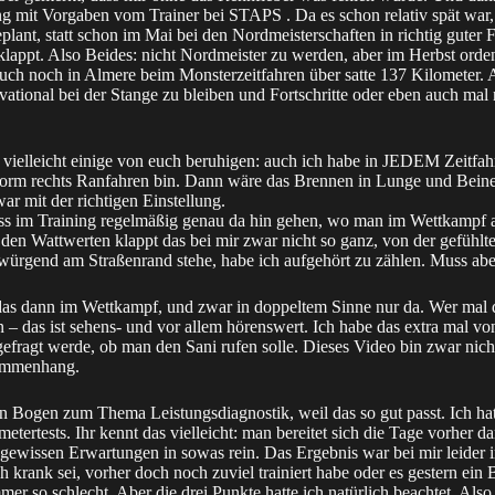
ning mit Vorgaben vom Trainer bei
STAPS
. Da es schon relativ spät war
ant, statt schon im Mai bei den Nordmeisterschaften in richtig guter 
appt. Also Beides: nicht Nordmeister zu werden, aber im Herbst orden
auch noch in Almere beim
Monsterzeitfahren
über satte 137 Kilometer. 
vational bei der Stange zu bleiben und Fortschritte oder eben auch mal 
 vielleicht einige von euch beruhigen: auch ich habe in JEDEM Zeitfah
 vorm rechts Ranfahren bin. Dann wäre das Brennen in Lunge und Beine
r mit der richtigen Einstellung.
s im Training regelmäßig genau da hin gehen, wo man im Wettkampf
n den Wattwerten klappt das bei mir zwar nicht so ganz, von der gefüh
 würgend am Straßenrand stehe, habe ich aufgehört zu zählen. Muss abe
h das dann im Wettkampf, und zwar in doppeltem Sinne nur da. Wer mal 
– das ist sehens- und vor allem hörenswert. Ich habe das extra mal von
gefragt werde, ob man den Sani rufen solle. Dieses
Video
bin zwar nicht
sammenhang.
n Bogen zum Thema Leistungsdiagnostik, weil das so gut passt. Ich hatt
tertests. Ihr kennt das vielleicht: man bereitet sich die Tage vorher d
ewissen Erwartungen in sowas rein. Das Ergebnis war bei mir leider 
h krank sei, vorher doch noch zuviel trainiert habe oder es gestern ein 
er so schlecht. Aber die drei Punkte hatte ich natürlich beachtet. Also