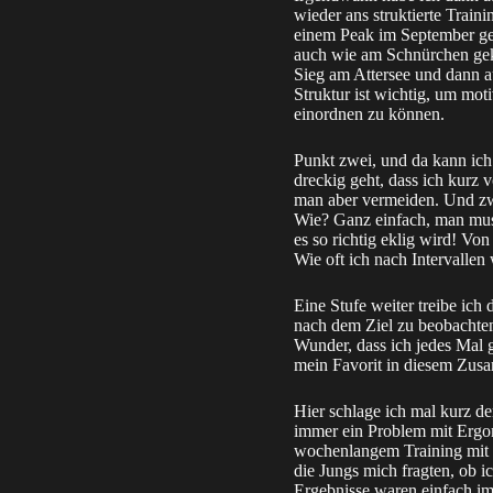
wieder ans struktierte Trai
einem Peak im September gepl
auch wie am Schnürchen gekl
Sieg am Attersee und dann 
Struktur ist wichtig, um moti
einordnen zu können.
Punkt zwei, und da kann ich
dreckig geht, dass ich kurz
man aber vermeiden. Und zwa
Wie? Ganz einfach, man mus
es so richtig eklig wird! Vo
Wie oft ich nach Intervallen
Eine Stufe weiter treibe ic
nach dem Ziel zu beobachten 
Wunder, dass ich jedes Mal 
mein Favorit in diesem Zu
Hier schlage ich mal kurz de
immer ein Problem mit Ergome
wochenlangem Training mit g
die Jungs mich fragten, ob ic
Ergebnisse waren einfach imm