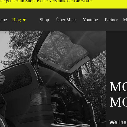
ier gehts zum Shop. Keine Versandkosten ab €100!
ome
Blog
Shop
Über Mich
Youtube
Partner
M
M
MO
Weil he