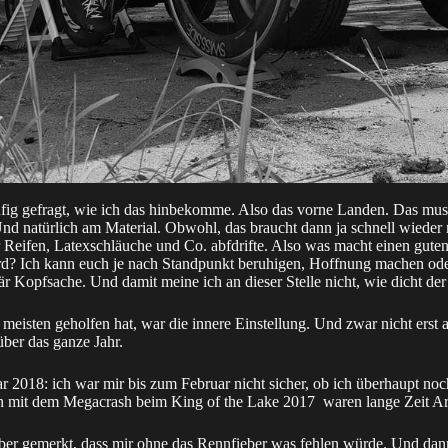
ufig gefragt, wie ich das hinbekomme. Also das vorne Landen. Das mus
nd natürlich am Material. Obwohl, das braucht dann ja schnell wieder
r Reifen, Latexschläuche und Co. abfdrifte. Also was macht einen gute
wird? Ich kann euch je nach Standpunkt beruhigen, Hoffnung machen ode
r Kopfsache. Und damit meine ich an dieser Stelle nicht, wie dicht der
 meisten geholfen hat, war die innere Einstellung. Und zwar nicht ers
über das ganze Jahr.
ar 2018: ich war mir bis zum Februar nicht sicher, ob ich überhaupt no
en mit dem Megacrash beim
King of the Lake 2017
waren lange Zeit A
er gemerkt, dass mir ohne das Rennfieber was fehlen würde. Und dann