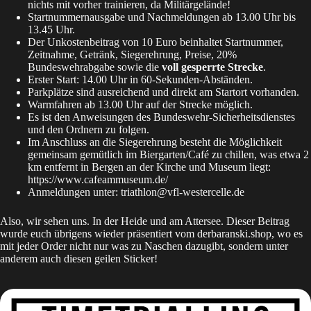
nichts mit vorher trainieren, da Militärgelände!
Startnummernausgabe und Nachmeldungen ab 13.00 Uhr bis
13.45 Uhr.
Der Unkostenbeitrag von 10 Euro beinhaltet Startnummer,
Zeitnahme, Getränk, Siegerehrung, Preise, 20%
Bundeswehrabgabe sowie die
voll gesperrte Strecke
.
Erster Start: 14.00 Uhr in 60-Sekunden-Abständen.
Parkplätze sind ausreichend und direkt am Startort vorhanden.
Warmfahren ab 13.00 Uhr auf der Strecke möglich.
Es ist den Anweisungen des Bundeswehr-Sicherheitsdienstes
und den Ordnern zu folgen.
Im Anschluss an die Siegerehrung besteht die Möglichkeit
gemeinsam gemütlich im Biergarten/Café zu chillen, was etwa 2
km entfernt in Bergen an der Kirche und Museum liegt:
https://www.cafeammuseum.de/
Anmeldungen unter:
triathlon@vfl-westercelle.de
Also, wir sehen uns. In der Heide und am Attersee. Dieser Beitrag
wurde euch übrigens wieder präsentiert vom
derbaranski.shop
, wo es
mit jeder Order nicht nur was zu Naschen dazugibt, sondern unter
anderem auch diesen geilen Sticker!