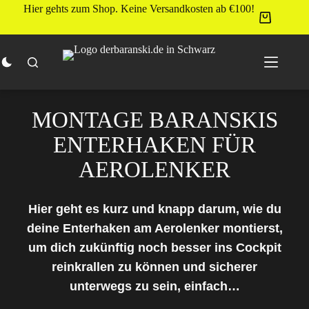
Zum
Hier gehts zum Shop. Keine Versandkosten ab €100!
Inhalt
springen
MONTAGE BARANSKIS
ENTERHAKEN FÜR
AEROLENKER
Hier geht es kurz und knapp darum, wie du
deine Enterhaken am Aerolenker montierst,
um dich zukünftig noch besser ins Cockpit
reinkrallen zu können und sicherer
unterwegs zu sein, einfach…