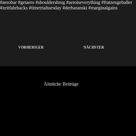
#aerobar #getaero #shouldershrug #aeroiseverything #fratzengeballer
#zeitfahrhacks #timetrialtuesday #derbaranski #marginalgains
VORHERIGER
NÄCHSTER
Ähnliche Beiträge