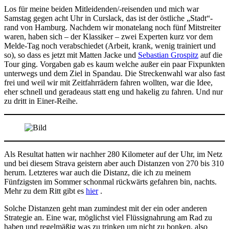
Los für meine beiden Mitleidenden/-reisenden und mich war
Samstag gegen acht Uhr in Curslack, das ist der östliche „Stadt“-
rand von Hamburg. Nachdem wir monatelang noch fünf Mitstreiter
waren, haben sich – der Klassiker – zwei Experten kurz vor dem
Melde-Tag noch verabschiedet (Arbeit, krank, wenig trainiert und
so), so dass es jetzt mit Matten Jacke und
Sebastian Grospitz
auf die
Tour ging. Vorgaben gab es kaum welche außer ein paar Fixpunkten
unterwegs und dem Ziel in Spandau. Die Streckenwahl war also fast
frei und weil wir mit Zeitfahrrädern fahren wollten, war die Idee,
eher schnell und geradeaus statt eng und hakelig zu fahren. Und nur
zu dritt in Einer-Reihe.
Als Resultat hatten wir nachher 280 Kilometer auf der Uhr, im Netz
und bei diesem Strava geistern aber auch Distanzen von 270 bis 310
herum. Letzteres war auch die Distanz, die ich zu meinem
Fünfzigsten im Sommer schonmal rückwärts gefahren bin, nachts.
Mehr zu dem Ritt gibt es
hier
.
Solche Distanzen geht man zumindest mit der ein oder anderen
Strategie an. Eine war, möglichst viel Flüssignahrung am Rad zu
haben und regelmäßig was zu trinken um nicht zu bonken, also