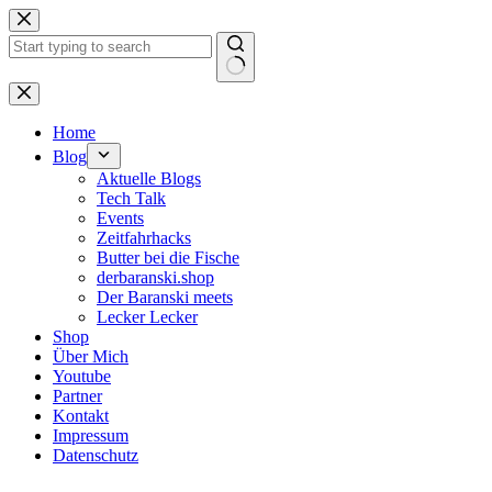
Zum
Inhalt
springen
Keine
Ergebnisse
Home
Blog
Aktuelle Blogs
Tech Talk
Events
Zeitfahrhacks
Butter bei die Fische
derbaranski.shop
Der Baranski meets
Lecker Lecker
Shop
Über Mich
Youtube
Partner
Kontakt
Impressum
Datenschutz