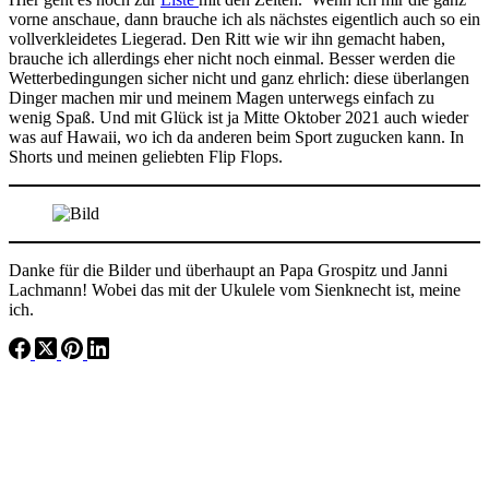
vorne anschaue, dann brauche ich als nächstes eigentlich auch so ein
vollverkleidetes Liegerad. Den Ritt wie wir ihn gemacht haben,
brauche ich allerdings eher nicht noch einmal. Besser werden die
Wetterbedingungen sicher nicht und ganz ehrlich: diese überlangen
Dinger machen mir und meinem Magen unterwegs einfach zu
wenig Spaß. Und mit Glück ist ja Mitte Oktober 2021 auch wieder
was auf Hawaii, wo ich da anderen beim Sport zugucken kann. In
Shorts und meinen geliebten Flip Flops.
Danke für die Bilder und überhaupt an Papa Grospitz und Janni
Lachmann! Wobei das mit der Ukulele vom Sienknecht ist, meine
ich.
Vorheriger
Beitrag
das MOnsterzeitfahren in Almere 2020
Nächster
Beitrag
Tipps und Tricks zur Baranski Kette