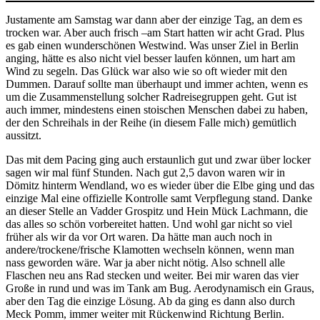
Justamente am Samstag war dann aber der einzige Tag, an dem es
trocken war. Aber auch frisch –am Start hatten wir acht Grad. Plus
es gab einen wunderschönen Westwind. Was unser Ziel in Berlin
anging, hätte es also nicht viel besser laufen können, um hart am
Wind zu segeln. Das Glück war also wie so oft wieder mit den
Dummen. Darauf sollte man überhaupt und immer achten, wenn es
um die Zusammenstellung solcher Radreisegruppen geht. Gut ist
auch immer, mindestens einen stoischen Menschen dabei zu haben,
der den Schreihals in der Reihe (in diesem Falle mich) gemütlich
aussitzt.
Das mit dem Pacing ging auch erstaunlich gut und zwar über locker
sagen wir mal fünf Stunden. Nach gut 2,5 davon waren wir in
Dömitz hinterm Wendland, wo es wieder über die Elbe ging und das
einzige Mal eine offizielle Kontrolle samt Verpflegung stand. Danke
an dieser Stelle an Vadder Grospitz und Hein Mück Lachmann, die
das alles so schön vorbereitet hatten. Und wohl gar nicht so viel
früher als wir da vor Ort waren. Da hätte man auch noch in
andere/trockene/frische Klamotten wechseln können, wenn man
nass geworden wäre. War ja aber nicht nötig. Also schnell alle
Flaschen neu ans Rad stecken und weiter. Bei mir waren das vier
Große in rund und was im Tank am Bug. Aerodynamisch ein Graus,
aber den Tag die einzige Lösung. Ab da ging es dann also durch
Meck Pomm, immer weiter mit Rückenwind Richtung Berlin.