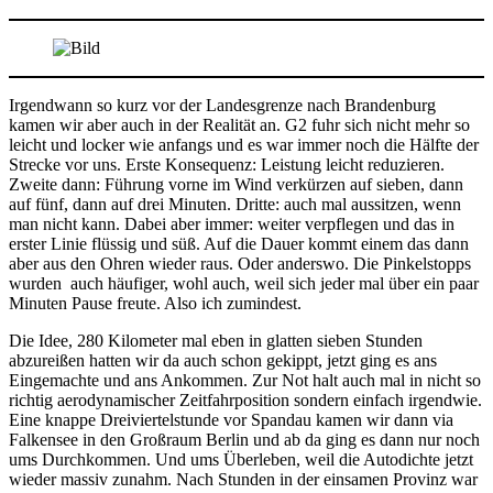
Irgendwann so kurz vor der Landesgrenze nach Brandenburg
kamen wir aber auch in der Realität an. G2 fuhr sich nicht mehr so
leicht und locker wie anfangs und es war immer noch die Hälfte der
Strecke vor uns. Erste Konsequenz: Leistung leicht reduzieren.
Zweite dann: Führung vorne im Wind verkürzen auf sieben, dann
auf fünf, dann auf drei Minuten. Dritte: auch mal aussitzen, wenn
man nicht kann. Dabei aber immer: weiter verpflegen und das in
erster Linie flüssig und süß. Auf die Dauer kommt einem das dann
aber aus den Ohren wieder raus. Oder anderswo. Die Pinkelstopps
wurden auch häufiger, wohl auch, weil sich jeder mal über ein paar
Minuten Pause freute. Also ich zumindest.
Die Idee, 280 Kilometer mal eben in glatten sieben Stunden
abzureißen hatten wir da auch schon gekippt, jetzt ging es ans
Eingemachte und ans Ankommen. Zur Not halt auch mal in nicht so
richtig aerodynamischer Zeitfahrposition sondern einfach irgendwie.
Eine knappe Dreiviertelstunde vor Spandau kamen wir dann via
Falkensee in den Großraum Berlin und ab da ging es dann nur noch
ums Durchkommen. Und ums Überleben, weil die Autodichte jetzt
wieder massiv zunahm. Nach Stunden in der einsamen Provinz war