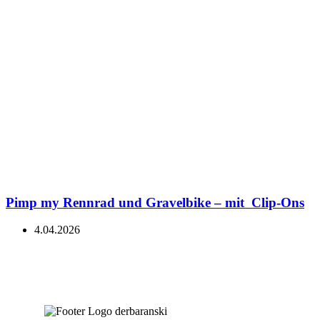
Pimp my Rennrad und Gravelbike – mit Clip-Ons
4.04.2026
Kein Bullshit, kein Bla bla.
Welcome to the real world!
NEWSLETTER
Nichts mehr verpassen, egal ob Blog,
Shop oder Partnerdeals!
Hier kannst du dich für meinen Shop-
Newsletter eintragen: