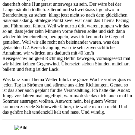
dauerhaft ohne Hungerast unterwegs zu sein. Der wäre bei der
Länge nämlich tödlich: zitternd und schweißnass irgendwo in
Brandenburg zu stehen, klingt jetzt nicht so nach dem glücklichen
Saisonausklang. Strategie Punkt zwei war dann das Thema Pacing
und Führungen fahren. Weil wir nur zu dritt waren, gingen wir das
so an, dass jeder zehn Minuten vorne fahren sollte und sich dann
wieder hinten einreihen, berappeln, was trinken und die Gegend
genießen. Weil wir alle recht nah beieinander waren, was den
gedachten G2-Bereich anging, war die sehr zuversichtliche
Annahme, wir würden uns dadurch mit 40 km/h
Reisegeschwindigkeit Richtung Berlin bewegen, vorausgesetzt mal
wir hätten keinen Gegenwind. Übersetzt: sieben Stunden mittelhart
ballern und fertig ist der Lack.
Was kurz zum Thema Wetter führt: die ganze Woche vorher goss es
jeden Tag in Strömen und stürmte aus allen Richtungen. Genau so
ist das aber auch geplant für die Veranstaltung. Ich hatte die Audax-
Jungs vor Jahren mal angefragt, warum/ob sie das nicht auch mal im
Sommer austragen wollten. Antwort: nein, bei gutem Wetter
kommen zu viele Schönwetterfahrer, die wolle man da nicht. Und
das gehöre halt tendenziell kalt und nass. Und windig.