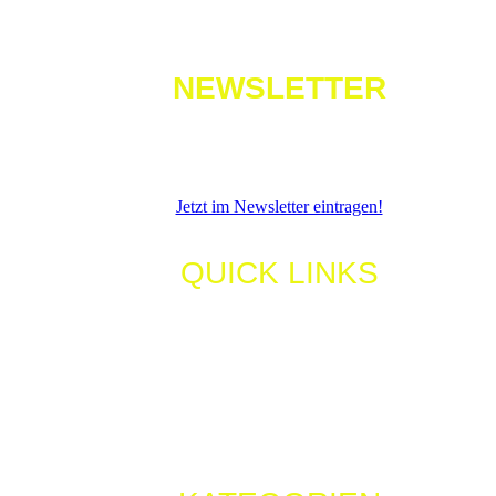
Jetzt im Newsletter eintragen!
QUICK LINKS
Home
Shop
Über Mich
Youtube
Partner
Kontakt
Impressum
Datenschutz
KATEGORIEN
Aktuelle Blogs
Tech Talk
Events
Zeitfahrhacks
Butter bei die Fische
derbaranski.shop
Der Baranski meets