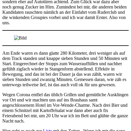
sondern eher auf Autotüren achtend. Zum Glück war dazu aber
noch genug Zucker im Hirn. Zumindest bei mir, die anderen beiden
Kandidaten rauschten nämlich an der Einfahrt vom Ruderclub und
die winkenden Groupies vorbei und ich war damit Erster. Also von
uns.
Am Ende waren es dann glatte 280 Kilometer, drei weniger als auf
dem Track standen und knappe sieben Stunden und 50 Minuten seit
Start. Eingerechnet der Stopps zum Wasserauffüllen und nachher
gefühlt zigfach wieder in Stangenform abstellend. Effektiv in
Bewegung, und das ist bei der Dauer ja das was zählt, waren wir
sieben Stunden und zwanzig Minuten. Gemessen daran, wie zäh es
unterwegs teilweise lief, ist das auch voll ok für uns gewesen.
Wegen Corona entfiel das üblich Grillen und gemütliche Ausklingen
vor Ort und wir machten uns auf ins Brauhaus samt
angeschlossenem Hotel im Vor-Wende-Charme. Nach drei Bier und
einem Schnitzel mit Kartoffelsalat war dann aber auch fix
Feierabend bei mir, um 20 Uhr war ich im Bett und glühte die ganze
Nacht nach.
Hier geht es noch zur
Liste
mit den Zeiten. Wenn ich mir die ganz