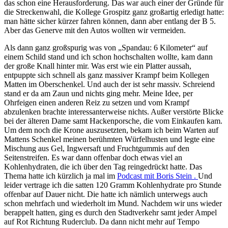
das schon eine Herausforderung. Das war auch einer der Gründe für
die Streckenwahl, die Kollege Grospitz ganz großartig erledigt hatte:
man hätte sicher kürzer fahren können, dann aber entlang der B 5.
Aber das Generve mit den Autos wollten wir vermeiden.
Als dann ganz großspurig was von „Spandau: 6 Kilometer“ auf
einem Schild stand und ich schon hochschalten wollte, kam dann
der große Knall hinter mir. Was erst wie ein Platter aussah,
entpuppte sich schnell als ganz massiver Krampf beim Kollegen
Matten im Oberschenkel. Und auch der ist sehr massiv. Schreiend
stand er da am Zaun und nichts ging mehr. Meine Idee, per
Ohrfeigen einen anderen Reiz zu setzen und vom Krampf
abzulenken brachte interessanterweise nichts. Außer verstörte Blicke
bei der älteren Dame samt Hackenporsche, die vom Einkaufen kam.
Um dem noch die Krone auszusetzten, bekam ich beim Warten auf
Mattens Schenkel meinen berühmten Würfelhusten und legte eine
Mischung aus Gel, Ingwersaft und Fruchtgummis auf den
Seitenstreifen. Es war dann offenbar doch etwas viel an
Kohlenhydraten, die ich über den Tag reingedrückt hatte. Das
Thema hatte ich kürzlich ja mal im
Podcast mit Boris Stein .
Und
leider vertrage ich die satten 120 Gramm Kohlenhydrate pro Stunde
offenbar auf Dauer nicht. Die hatte ich nämlich unterwegs auch
schon mehrfach und wiederholt im Mund. Nachdem wir uns wieder
berappelt hatten, ging es durch den Stadtverkehr samt jeder Ampel
auf Rot Richtung Ruderclub. Da dann nicht mehr auf Tempo