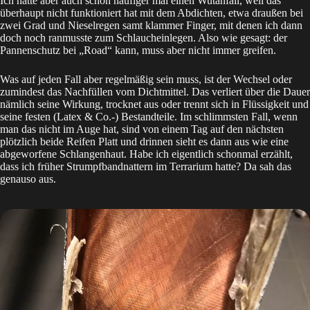
Ich hatte aber auch schon häufiger mal einen Wutanfall, weil das
überhaupt nicht funktioniert hat mit dem Abdichten, etwa draußen bei
zwei Grad und Nieselregen samt klammer Finger, mit denen ich dann
doch noch ranmusste zum Schlaucheinlegen. Also wie gesagt: der
Pannenschutz bei „Road“ kann, muss aber nicht immer greifen.
Was auf jeden Fall aber regelmäßig sein muss, ist der Wechsel oder
zumindest das Nachfüllen vom Dichtmittel. Das verliert über die Dauer
nämlich seine Wirkung, trocknet aus oder trennt sich in Flüssigkeit und
seine festen (Latex & Co.-) Bestandteile. Im schlimmsten Fall, wenn
man das nicht im Auge hat, sind von einem Tag auf den nächsten
plötzlich beide Reifen Platt und drinnen sieht es dann aus wie eine
abgeworfene Schlangenhaut. Habe ich eigentlich schonmal erzählt,
dass ich früher Strumpfbandnattern im Terrarium hatte? Da sah das
genauso aus.