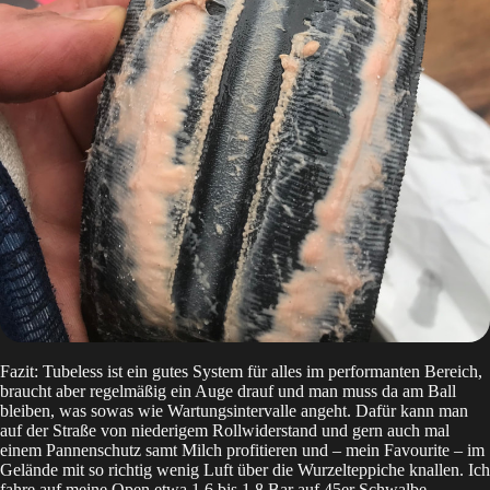
Fazit: Tubeless ist ein gutes System für alles im performanten Bereich,
braucht aber regelmäßig ein Auge drauf und man muss da am Ball
bleiben, was sowas wie Wartungsintervalle angeht. Dafür kann man
auf der Straße von niederigem Rollwiderstand und gern auch mal
einem Pannenschutz samt Milch profitieren und – mein Favourite – im
Gelände mit so richtig wenig Luft über die Wurzelteppiche knallen. Ich
fahre auf meine Open etwa 1,6 bis 1,8 Bar auf 45er Schwalbe