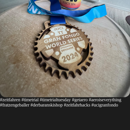
#zeitfahren #timetrial #timetrialtuesday #getaero #aeroiseverything
#fratzengeballer #derbaranskishop #zeitfahrhacks #ucigranfondo