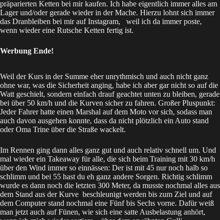
präparierten Ketten
bei mir kaufen. Ich habe eigentlich immer alles am
Lager und/oder gerade wieder in der Mache. Hierzu lohnt sich immer
das Dranbleiben bei mir auf
Instagram
, weil ich da immer poste,
wenn wieder eine Rutsche Ketten fertig ist.
Werbung Ende!
Weil der Kurs in der Summe eher unrythmisch und auch nicht ganz
ohne war, was die Sicherheit anging, habe ich aber gar nicht so auf die
Watt geschielt, sondern einfach drauf geachtet unten zu bleiben, gerade
bei über 50 km/h und die Kurven sicher zu fahren. Großer Pluspunkt:
Jeder Fahrer hatte einen Marshal auf dem Moto vor sich, sodass man
auch davon ausgehen konnte, dass da nicht plötzlich ein Auto stand
oder Oma Trine über die Straße wackelt.
Im Rennen ging dann alles ganz gut und auch relativ schnell um. Und
mal wieder ein Takeaway für alle, die sich beim Training mit 30 km/h
über den Wind immer so einnässen: Der ist mit 45 nur noch halb so
schlimm und bei 55 hast du eh ganz andere Sorgen. Richtig schlimm
wurde es dann noch die letzten 300 Meter, da musste nochmal alles aus
dem Stand aus der Kurve beschleunigt werden bis zum Ziel und auf
dem Computer stand nochmal eine Fünf bis Sechs vorne. Dafür weiß
man jetzt auch auf Fünen, wie sich eine satte Ausbelastung anhört,