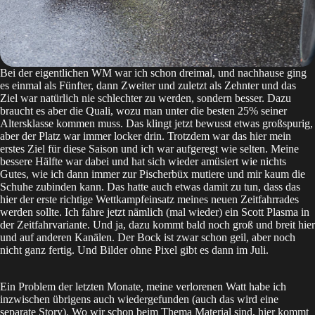
Bei der eigentlichen WM war ich schon dreimal, und nachhause ging
es einmal als Fünfter, dann
Zweiter
und zuletzt als
Zehnter
und das
Ziel war natürlich nie schlechter zu werden, sondern besser. Dazu
braucht es aber die Quali, wozu man unter die besten 25% seiner
Altersklasse kommen muss. Das klingt jetzt bewusst etwas großspurig,
aber der Platz war immer locker drin. Trotzdem war das hier mein
erstes Ziel für diese Saison und ich war aufgeregt wie selten. Meine
bessere Hälfte war dabei und hat sich wieder amüsiert wie nichts
Gutes, wie ich dann immer zur Pischerbüx mutiere und mir kaum die
Schuhe zubinden kann. Das hatte auch etwas damit zu tun, dass das
hier der erste richtige Wettkampfeinsatz meines neuen Zeitfahrrades
werden sollte. Ich fahre jetzt nämlich (mal wieder) ein Scott Plasma in
der Zeitfahrvariante. Und ja, dazu kommt bald noch groß und breit hier
und auf anderen Kanälen. Der Bock ist zwar schon geil, aber noch
nicht ganz fertig. Und Bilder ohne Pixel gibt es dann im Juli.
Ein Problem der letzten Monate, meine verlorenen Watt habe ich
inzwischen übrigens auch wiedergefunden (auch das wird eine
separate Story). Wo wir schon beim Thema Material sind, hier kommt