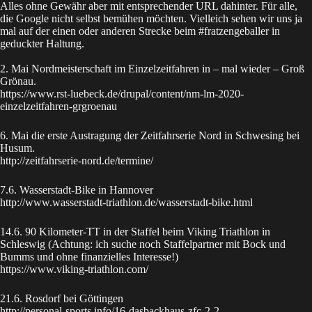
Alles ohne Gewähr aber mit entsprechender URL dahinter. Für alle,
die Google nicht selbst bemühen möchten. Vielleich sehen wir uns ja
mal auf der einen oder anderen Strecke beim #fratzengeballer in
geduckter Haltung.
2. Mai Nordmeisterschaft im Einzelzeitfahren in – mal wieder – Groß
Grönau.
https://www.rst-luebeck.de/drupal/content/nm-lm-2020-
einzelzeitfahren-grgroenau
6. Mai die erste Austragung der Zeitfahrserie Nord in Schwesing bei
Husum.
http://zeitfahrserie-nord.de/termine/
7.6. Wasserstadt-Bike in Hannover
http://www.wasserstadt-triathlon.de/wasserstadt-bike.html
14.6. 90 Kilometer-TT in der Staffel beim Viking Triathlon in
Schleswig (Achtung: ich suche noch Staffelpartner mit Bock und
Bumms und ohne finanzielles Interesse!)
https://www.viking-triathlon.com/
21.6. Rosdorf bei Göttingen
http://personal-sports.info/16-dasbackhaus-zfc-2-2-