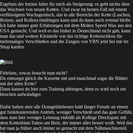
Ergebnis der letzten Jahre für mich als Steigerung: es geht nichts über
das Wachsen von neuen Ketten. Und zwar im besten Fall mit einem
verflüssigtem Wachsgemisch, das in alle Bereiche der Kette (Laschen,
Bolzen, und Rollen) eindringen kann und da dann auch erstmal bleibt.
Ich habe immer gute Erfahrungen mit dem Molten Speed Wax aus den
USA gemacht. Und weil es das bisher in Deutschland nicht gab, kann
man das und weitere Kleinteile wie das richtige
Kettenschloss
für
mehrmaliges Verschließen und die
Zangen
von YBN jetzt bei mir im
Shop
kaufen.
Firlefanz, sowas braucht man nicht?
Du entsorgst gleich die Kassette mit und manchmal sogar die Blätter
mit der alten Kette?
Dann kannst du hier zum Training abbiegen, denn es wird noch ein
bisschen aufwändiger.
Dafür haben aber alle Drangebliebenen bald länger Freude an einem
gut funktionierenden Antrieb, weniger Verschleiß und das gute Gefühl,
dass man hier weniger Leistung einbüßt als Kollege Dreckspatz mit
dem Kettenblatt-Tattoo am Bein, der immer alles besser weiß. Weil das
hat man ja früher auch immer so gemacht mit dem Nähmaschinenöl.