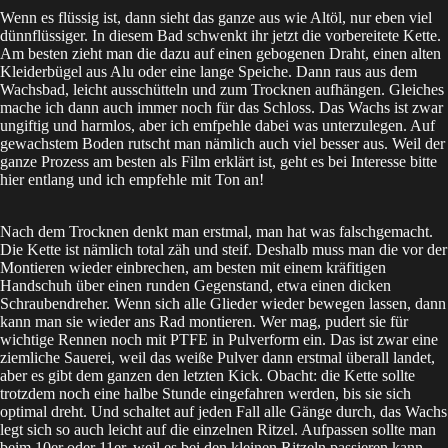
Wenn es flüssig ist, dann sieht das ganze aus wie Altöl, nur eben viel
dünnflüssiger. In diesem Bad schwenkt ihr jetzt die vorbereitete Kette.
Am besten zieht man die dazu auf einen gebogenen Draht, einen alten
Kleiderbügel aus Alu oder eine lange Speiche. Dann raus aus dem
Wachsbad, leicht ausschütteln und zum Trocknen aufhängen. Gleiches
mache ich dann auch immer noch für das Schloss. Das Wachs ist zwar
ungiftig und harmlos, aber ich emfpehle dabei was unterzulegen. Auf
gewachstem Boden rutscht man nämlich auch viel besser aus. Weil der
ganze Prozess am besten als Film erklärt ist, geht es bei Interesse bitte
hier entlang und ich empfehle mit Ton an!
Nach dem Trocknen denkt man erstmal, man hat was falschgemacht.
Die Kette ist nämlich total zäh und steif. Deshalb muss man die vor der
Montieren wieder einbrechen, am besten mit einem kräfitigen
Handschuh über einen runden Gegenstand, etwa einen dicken
Schraubendreher. Wenn sich alle Glieder wieder bewegen lassen, dann
kann man sie wieder ans Rad montieren. Wer mag, pudert sie für
wichtige Rennen noch mit PTFE in Pulverform ein. Das ist zwar eine
ziemliche Sauerei, weil das weiße Pulver dann erstmal überall landet,
aber es gibt dem ganzen den letzten Kick. Obacht: die Kette sollte
trotzdem noch eine halbe Stunde eingefahren werden, bis sie sich
optimal dreht. Und schaltet auf jeden Fall alle Gänge durch, das Wachs
legt sich so auch leicht auf die einzelnen Ritzel. Aufpassen sollte man
beim 10er oder 11er, weil es bei den kleinen Ritzeln passieren kann,