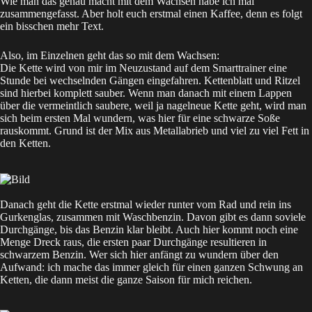
Wie man das genau macht mit dem Wachsen habe ich mal
zusammengefasst. Aber holt euch erstmal einen Kaffee, denn es folgt
ein bisschen mehr Text.
Also, im Einzelnen geht das so mit dem Wachsen:
Die Kette wird von mir im Neuzustand auf dem Smarttrainer eine
Stunde bei wechselnden Gängen eingefahren. Kettenblatt und Ritzel
sind hierbei komplett sauber. Wenn man danach mit einem Lappen
über die vermeintlich saubere, weil ja nagelneue Kette geht, wird man
sich beim ersten Mal wundern, was hier für eine schwarze Soße
rauskommt. Grund ist der Mix aus Metallabrieb und viel zu viel Fett in
den Ketten.
Danach geht die Kette erstmal wieder runter vom Rad und rein ins
Gurkenglas, zusammen mit Waschbenzin. Davon gibt es dann soviele
Durchgänge, bis das Benzin klar bleibt. Auch hier kommt noch eine
Menge Dreck raus, die ersten paar Durchgänge resultieren in
schwarzem Benzin. Wer sich hier anfängt zu wundern über den
Aufwand: ich mache das immer gleich für einen ganzen Schwung an
Ketten, die dann meist die ganze Saison für mich reichen.