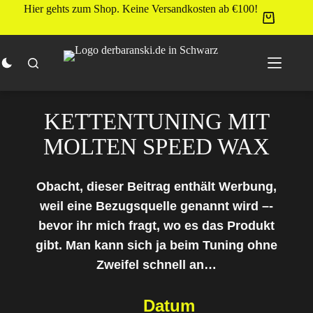
Zum
Hier gehts zum Shop. Keine Versandkosten ab €100!
Inhalt
springen
KETTENTUNING MIT
MOLTEN SPEED WAX
Obacht, dieser Beitrag enthält Werbung,
weil eine Bezugsquelle genannt wird –­­
bevor ihr mich fragt, wo es das Produkt
gibt. Man kann sich ja beim Tuning ohne
Zweifel schnell an…
Datum