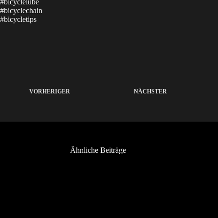
#bicyclelube
#bicyclechain
#bicycletips
​
VORHERIGER
NÄCHSTER
Ähnliche Beiträge