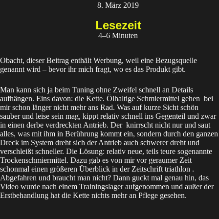
8. März 2019
Lesezeit
4–6 Minuten
Obacht, dieser Beitrag enthält Werbung, weil eine Bezugsquelle
genannt wird –­­ bevor ihr mich fragt, wo es das Produkt gibt.
Man kann sich ja beim Tuning ohne Zweifel schnell an Details
aufhängen. Eins davon: die Kette. Ölhaltige Schmiermittel gehen bei
mir schon länger nicht mehr ans Rad. Was auf kurze Sicht schön
sauber und leise sein mag, kippt relativ schnell ins Gegenteil und zwar
in einen derbe verdreckten Antrieb. Der knirrscht nicht nur und saut
alles, was mit ihm in Berührung kommt ein, sondern durch den ganzen
Dreck im System dreht sich der Antrieb auch schwerer dreht und
verschleißt schneller. Die Lösung: relativ neue, teils teure sogenannte
Trockenschmiermittel. Dazu gab es von mir vor geraumer Zeit
schonmal einen größeren Überblick in der Zeitschrift
triathlon
.
Abgefahren und braucht man nicht? Dann guckt mal genau hin, das
Video wurde nach einem Trainingslager aufgenommen und außer der
Erstbehandlung hat die Kette nichts mehr an Pflege gesehen.