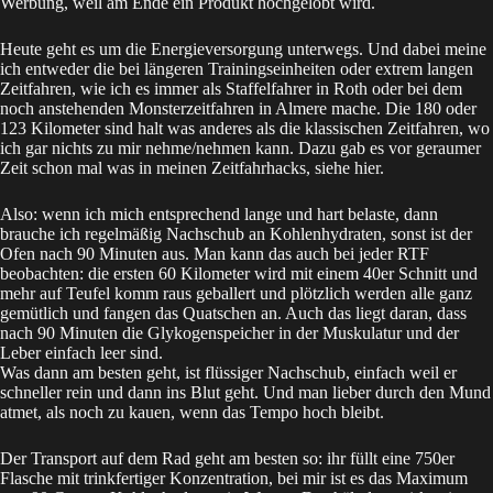
Werbung, weil am Ende ein Produkt hochgelobt wird.
Heute geht es um die Energieversorgung unterwegs. Und dabei meine
ich entweder die bei längeren Trainingseinheiten oder extrem langen
Zeitfahren, wie ich es immer als Staffelfahrer in Roth oder bei dem
noch anstehenden Monsterzeitfahren in Almere mache. Die 180 oder
123 Kilometer sind halt was anderes als die klassischen Zeitfahren, wo
ich gar nichts zu mir nehme/nehmen kann. Dazu gab es vor geraumer
Zeit schon mal was in meinen Zeitfahrhacks, siehe
hier
.
Also: wenn ich mich entsprechend lange und hart belaste, dann
brauche ich regelmäßig Nachschub an Kohlenhydraten, sonst ist der
Ofen nach 90 Minuten aus. Man kann das auch bei jeder RTF
beobachten: die ersten 60 Kilometer wird mit einem 40er Schnitt und
mehr auf Teufel komm raus geballert und plötzlich werden alle ganz
gemütlich und fangen das Quatschen an. Auch das liegt daran, dass
nach 90 Minuten die Glykogenspeicher in der Muskulatur und der
Leber einfach leer sind.
Was dann am besten geht, ist flüssiger Nachschub, einfach weil er
schneller rein und dann ins Blut geht. Und man lieber durch den Mund
atmet, als noch zu kauen, wenn das Tempo hoch bleibt.
Der Transport auf dem Rad geht am besten so: ihr füllt eine 750er
Flasche mit trinkfertiger Konzentration, bei mir ist es das Maximum