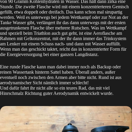
von 90 Gramm Kohlenhydraten in Wasser. Das hält dann zirka eine
Stunde. Die zweite Flasche wird mit einem konzentrierteren Gemisch
gefüllt, etwa doppelt oder dreifach. Das kann schon mal sirupartig
werden. Weil es unterwegs bei jedem Wettkampf oder zur Not an der
Tanke Wasser gibt, verlängert ihr das dann unterwegs mit der ersten
ausgetrunkenen Flasche über mehrere Rutschen. Was im Wettkampf
und speziell beim Triathlon auch gut geht, ist eine Aeroflasche am
Rahmen mit Gelkonzentrat, mit der ihr dann immer das Trinksystem
am Lenker mit einem Schuss nach- und dann mit Wasser auffüllt.
Wenn man das geschickt taktet, reicht das in konzentrierter Form für
die Energieversorgung bei einer ganzen Langdistanz.
Eine runde Flasche kann man dabei immer noch als Backup oder
reinen Wassertank hinterm Sattel haben. Überall anders, außer
eventuell noch zwischen den Armen aber bitte nicht. Rund ist aus
aerodynamischer Sicht nämlich immer schlecht!
Und dafür fahrt ihr nicht alle so ein teures Rad, das mit viel
Hinrschmalz Richtung guter Aerodynamik entwickelt wurde.