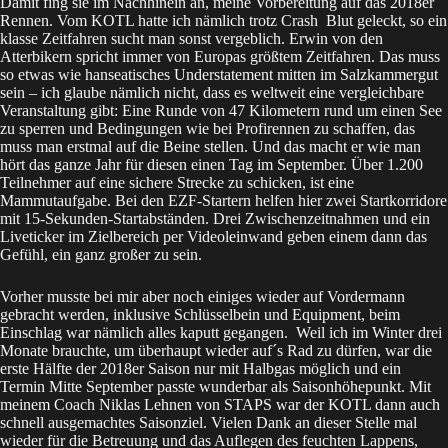
Damit fing sie im Nachhinein an, meine Vorbereitung auf das 2018er
Rennen. Vom KOTL hatte ich nämlich trotz Crash Blut geleckt, so ein
klasse Zeitfahren sucht man sonst vergeblich. Erwin von den
Atterbikern
spricht immer von Europas größtem Zeitfahren. Das muss
so etwas wie hanseatisches Understatement mitten im Salzkammergut
sein – ich glaube nämlich nicht, dass es weltweit eine vergleichbare
Veranstaltung gibt: Eine Runde von 47 Kilometern rund um einen See
zu sperren und Bedingungen wie bei Profirennen zu schaffen, das
muss man erstmal auf die Beine stellen. Und das macht er wie man
hört das ganze Jahr für diesen einen Tag im September. Über 1.200
Teilnehmer auf eine sichere Strecke zu schicken, ist eine
Mammutaufgabe. Bei den EZF-Startern helfen hier zwei Startkorridore
mit 15-Sekunden-Startabständen. Drei Zwischenzeitnahmen und ein
Liveticker im Zielbereich per Videoleinwand geben einem dann das
Gefühl, ein ganz großer zu sein.
Vorher musste bei mir aber noch einiges wieder auf Vordermann
gebracht werden, inklusive Schlüsselbein und Equipment, beim
Einschlag war nämlich alles kaputt gegangen. Weil ich im Winter drei
Monate brauchte, um überhaupt wieder auf´s Rad zu dürfen, war die
erste Hälfte der 2018er Saison nur mit Halbgas möglich und ein
Termin Mitte September passte wunderbar als Saisonhöhepunkt. Mit
meinem Coach
Niklas Lehnen
von STAPS war der KOTL dann auch
schnell ausgemachtes Saisonziel. Vielen Dank an dieser Stelle mal
wieder für die Betreuung und das Auflegen des feuchten Lappens,