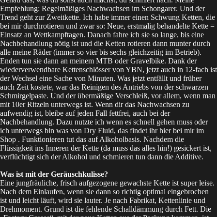
Empfehlung: Regelmäßiges Nachwachsen im Schongarer. Und der
Trend geht zur Zweitkette. Ich habe immer einen Schwung Ketten, die
bei mir durchrotieren und zwar so: Neue, erstmalig behandelte Kette =
Einsatz an Wettkampftagen. Danach fahre ich sie so lange, bis eine
Nachbehandlung nötig ist und die Ketten rotieren dann munter durch
alle meine Räder (immer so vier bis sechs gleichzeitig im Betrieb).
Enden tun sie dann an meinem MTB oder Gravelbike. Dank der
wiederverwendbare Kettenschlösser von YBN, jetzt auch in
12-fach
ist
der Wechsel eine Sache von Minuten. Was jetzt entfällt und früher
auch Zeit kostete, war das Reinigen des Antriebs von der schwarzen
Schmirgelpaste. Und der übermäßige Verschleiß, vor allem, wenn man
mit 10er Ritzeln unterwegs ist. Wenn dir das Nachwachsen zu
aufwendig ist, bleibe auf jeden Fall fettfrei, auch bei der
Nachbehandlung. Dazu nutzte ich wenn es schnell gehen muss oder
ich unterwegs bin was von Dry Fluid, das findet ihr hier bei mir im
Shop
. Funktionieren tut das auf Alkoholbasis. Nachdem die
Flüssigkeit ins Inneren der Kette (da muss das alles hin!) gesickert ist,
verflüchtigt sich der Alkohol und schmieren tun dann die Additive.
Was ist mit der Geräuschkulisse?
Eine jungfräuliche, frisch aufgezogene gewachste Kette ist super leise.
Nach dem Einlaufen, wenn sie dann so richtig optimal eingebrochen
ist und leicht läuft, wird sie lauter. Je nach Fabrikat, Kettenlinie und
Drehmoment. Grund ist die fehlende Schalldämmung durch Fett. Die