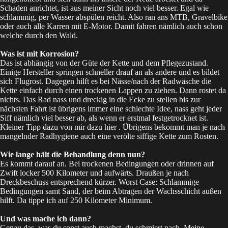
Schaden anrichtet, ist aus meiner Sicht noch viel besser. Egal wie
schlammig, per Wasser abspülen reicht. Also ran ans MTB, Gravelbike
oder auch alle Karren mit E-Motor. Damit fahren nämlich auch schon
welche durch den Wald.
Was ist mit Korrosion?
Das ist abhängig von der Güte der Kette und dem Pflegezustand.
Einige Hersteller springen schneller drauf an als andere und es bildet
sich Flugrost. Dagegen hilft es bei Nässe/nach der Radwäsche die
Kette einfach durch einen trockenen Lappen zu ziehen. Dann rostet da
nichts. Das Rad nass und dreckig in die Ecke zu stellen bis zur
nächsten Fahrt ist übrigens immer eine schlechte Idee, nass geht jeder
Siff nämlich viel besser ab, als wenn er erstmal festgetrocknet ist.
Kleiner Tipp dazu von mir dazu
hier
. Übrigens bekommt man je nach
mangelnder Radhygiene auch eine verölte siffige Kette zum Rosten.
Wie lange hält die Behandlung denn nun?
Es kommt darauf an. Bei trockenen Bedingungen oder drinnen auf
Zwift locker 500 Kilometer und aufwärts. Draußen je nach
Dreckbeschuss entsprechend kürzer. Worst Case: Schlammige
Bedingungen samt Sand, der beim Abtragen der Wachsschicht außen
hilft. Da tippe ich auf 250 Kilometer Minimum.
Und was mache ich dann?
Genau das, was du sonst auch machst, du schmiert nach. Meine