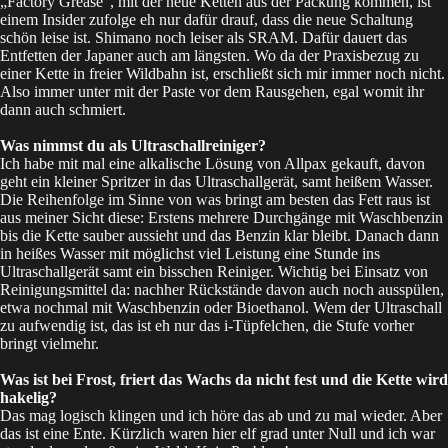
„Factory Grease“, mit der neue Ketten aus der Packung kommen, ist
einem Insider zufolge eh nur dafür drauf, dass die neue Schaltung
schön leise ist. Shimano noch leiser als SRAM. Dafür dauert das
Entfetten der Japaner auch am längsten. Wo da der Praxisbezug zu
einer Kette in freier Wildbahn ist, erschließt sich mir immer noch nicht.
Also immer unter mit der Paste vor dem Rausgehen, egal womit ihr
dann auch schmiert.
Was nimmst du als Ultraschallreiniger?
Ich habe mit mal eine alkalische Lösung von Allpax gekauft, davon
geht ein kleiner Spritzer in das Ultraschallgerät, samt heißem Wasser.
Die Reihenfolge im Sinne von was bringt am besten das Fett raus ist
aus meiner Sicht diese: Erstens mehrere Durchgänge mit Waschbenzin
bis die Kette sauber aussieht und das Benzin klar bleibt. Danach dann
in heißes Wasser mit möglichst viel Leistung eine Stunde ins
Ultraschallgerät samt ein bisschen Reiniger. Wichtig bei Einsatz von
Reinigungsmittel da: nachher Rückstände davon auch noch ausspülen,
etwa nochmal mit Waschbenzin oder Bioethanol. Wem der Ultraschall
zu aufwendig ist, das ist eh nur das i-Tüpfelchen, die Stufe vorher
bringt vielmehr.
Was ist bei Frost, friert das Wachs da nicht fest und die Kette wird
hakelig?
Das mag logisch klingen und ich höre das ab und zu mal wieder. Aber
das ist eine Ente. Kürzlich waren hier elf grad unter Null und ich war