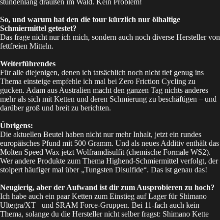
stundenlang draußen im Wald. Kein Problem!
So, und warum hat den die tour kürzlich nur ölhaltige
Schmiermittel getestet?
Das frage nicht nur ich mich, sondern auch noch diverse Hersteller von
fettfreien Mitteln.
Weiterführendes
Für alle diejenigen, denen ich tatsächlich noch nicht tief genug ins
Thema einsteige empfehle ich mal bei
Zero Friction Cycling
zu
gucken. Adam aus Australien macht den ganzen Tag nichts anderes
mehr als sich mit Ketten und deren Schmierung zu beschäftigen – und
darüber groß und breit zu berichten.
Übrigens:
Die aktuellen
Beutel
haben nicht nur mehr Inhalt, jetzt ein rundes
europäisches Pfund mit 500 Gramm. Und als neues Additiv enthält das
Molten Speed Wax jetzt Wolframdisulfit (chemische Formale WS2).
Wer andere Produkte zum Thema Highend-Schmiermittel verfolgt, der
stolpert häufiger mal über „Tungsten Disulfide“. Das ist genau das!
Neugierig, aber der Aufwand ist dir zum Ausprobieren zu hoch?
Ich habe auch ein paar Ketten zum Einstieg auf Lager für
Shimano
Ultegra/XT
– und
SRAM Force-Gruppen
. Bei 11-fach auch kein
Thema, solange du die Hersteller nicht selber fragst: Shimano Kette