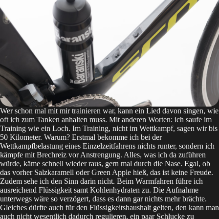
Wer schon mal mit mir trainieren war, kann ein Lied davon singen, wie
oft ich zum Tanken anhalten muss. Mit anderen Worten: ich saufe im
Training wie ein Loch. Im Training, nicht im Wettkampf, sagen wir bis
50 Kilometer. Warum? Erstmal bekomme ich bei der
Wettkampfbelastung eines Einzelzeitfahrens nichts runter, sondern ich
kämpfe mit Brechreiz vor Anstrengung. Alles, was ich da zuführen
würde, käme schnell wieder raus, gern mal durch die Nase. Egal, ob
das vorher Salzkaramell oder Green Apple hieß, das ist keine Freude.
Zudem sehe ich den Sinn darin nicht. Beim Warmfahren führe ich
ausreichend Flüssigkeit samt Kohlenhydraten zu. Die Aufnahme
unterwegs wäre so verzögert, dass es dann gar nichts mehr brächte.
Gleiches dürfte auch für den Flüssigkeitshaushalt gelten, den kann man
auch nicht wesentlich dadurch regulieren, ein paar Schlucke zu