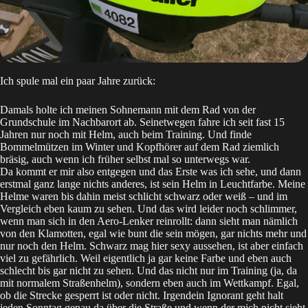
Ich spule mal ein paar Jahre zurück:
Damals holte ich meinen Sohnemann mit dem Rad von der
Grundschule im Nachbarort ab. Seinetwegen fahre ich seit fast 15
Jahren nur noch mit Helm, auch beim Training. Und finde
Bommelmützen im Winter und Kopfhörer auf dem Rad ziemlich
bräsig, auch wenn ich früher selbst mal so unterwegs war.
Da kommt er mir also entgegen und das Erste was ich sehe, und dann
erstmal ganz lange nichts anderes, ist sein Helm in Leuchtfarbe. Meine
Helme waren bis dahin meist schlicht schwarz oder weiß – und im
Vergleich eben kaum zu sehen. Und das wird leider noch schlimmer,
wenn man sich in den Aero-Lenker reinrollt: dann sieht man nämlich
von den Klamotten, egal wie bunt die sein mögen, gar nichts mehr und
nur noch den Helm. Schwarz mag hier sexy aussehen, ist aber einfach
viel zu gefährlich. Weil eigentlich ja gar keine Farbe und eben auch
schlecht bis gar nicht zu sehen. Und das nicht nur im Training (ja, da
mit normalem Straßenhelm), sondern eben auch im Wettkampf. Egal,
ob die Strecke gesperrt ist oder nicht. Irgendein Ignorant geht halt
jeden Sonntag genau da über die Straße und wenn der mich nicht sieht