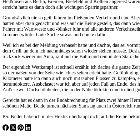
Heißdüsen aus Berlin, Bremen, Bielefeld und Köthen angereist waren
erreicht hatte es dann doch alle wichtigen Sparringspartner.
Grundsätzlich nie so geil: fahren im fließenden Verkehr und eine All
hatten aber dran gedacht und was auf die Beine gestellt, das dann wi
Fahrer mit Warnweste und -blinker fuhr und alle anderen Verkehrsteiln
kommen würde. Gute Sache sowas und danke dafür.
Weil ich es bei der Meldung verbaselt hatte und dachte, das sei vormit
dem Grill, an dem ich nachmittags schon wieder stehen musste. Desha
ruckzuck wieder ins Auto, rauf auf die Bahn und rein in den Stau: 
Der eigentlich Wettkampf ist schnell erzählt: ich dachte die ganze Z
so dermaßen von der Seite wie ich es selten erlebt hatte. Gefühlt ging
Kilometer hatte ich dann auch noch mit tauben Flossen zu kämpfen, ei
herumdoktere. Ausbelastet war ich aber auf jeden Fall am Ende, das
Außer zwei Dorfschönheiten, die in der Nähe tiktokten und irritiert g
Gereicht hat es dann in der Endabrechnung für Platz zwei hinter Her
schönen Matte. Beide turnen nächsten Samstag auch in Österreich rum
PS: Bilder habe ich in der Hektik überhaupt nicht auf die Reihe beko