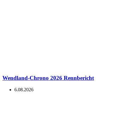
Canyon Speedmax CFR Di2 im exklusiven Test: Das n
9.07.2026