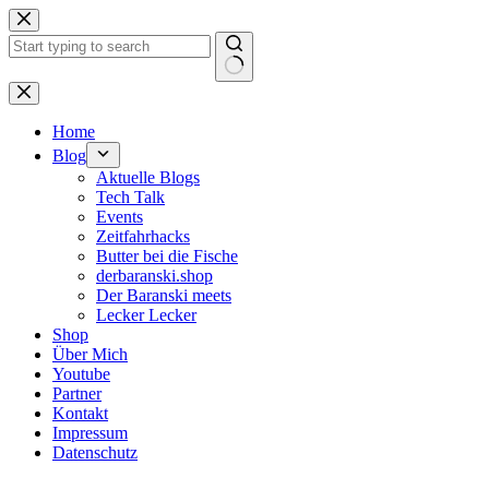
Zum
Inhalt
springen
Keine
Ergebnisse
Home
Blog
Aktuelle Blogs
Tech Talk
Events
Zeitfahrhacks
Butter bei die Fische
derbaranski.shop
Der Baranski meets
Lecker Lecker
Shop
Über Mich
Youtube
Partner
Kontakt
Impressum
Datenschutz