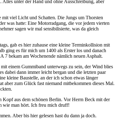
. Alles unter der Hand und ohne Ausschreibung, aber
ee mit viel Licht und Schatten. Die Jungs um Thorsten
eder was hatte: Eine Motorradgang, die vor jedem vierten
ehmer sagen wir mal sensibilisierte, was da gleich
tags, gab es hier zuhause eine kleine Terminkollision mit
lb ging es für mich um 1400 als Erster los und danach
die A 7 bekam am Wochenende nämlich neuen Asphalt.
eit mit einem Gummiband unterwegs zu sein, der Wind blies
 es dabei dann immer leicht bergan und die letzten paar
ne kleine Baustelle, an der ich schon etwas länger
 hat aber zum Glück fast niemand mitbekommen dieses Mal.
uckten.
rn Kopf aus dem schönen Berlin. Vor Herrn Beck mit der
 wie man hört. Ich freu mich druff!
mmen. Aber bis hier gelesen hast du dann ja doch.