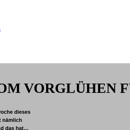
OM VORGLÜHEN F
oche dieses
 nämlich
und das hat…