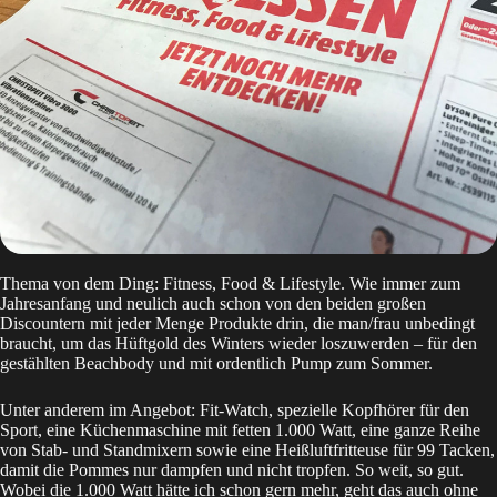
Thema von dem Ding: Fitness, Food & Lifestyle. Wie immer zum
Jahresanfang und neulich auch schon von den beiden großen
Discountern mit jeder Menge Produkte drin, die man/frau unbedingt
braucht, um das Hüftgold des Winters wieder loszuwerden – für den
gestählten Beachbody und mit ordentlich Pump zum Sommer.
Unter anderem im Angebot: Fit-Watch, spezielle Kopfhörer für den
Sport, eine Küchenmaschine mit fetten 1.000 Watt, eine ganze Reihe
von Stab- und Standmixern sowie eine Heißluftfritteuse für 99 Tacken,
damit die Pommes nur dampfen und nicht tropfen. So weit, so gut.
Wobei die 1.000 Watt hätte ich schon gern mehr, geht das auch ohne