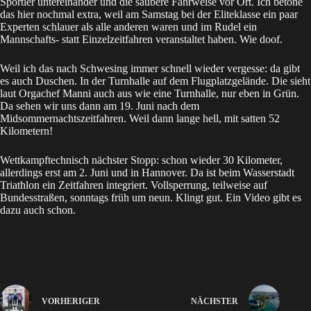
Sportler untereinander und die saubere Fahrweise vor Ort. Ich betone
das hier nochmal extra, weil am Samstag bei der Eliteklasse ein paar
Experten schlauer als alle anderen waren und im Rudel ein
Mannschafts- statt Einzelzeitfahren veranstaltet haben. Wie doof.
Weil ich das nach Schwesing immer schnell wieder vergesse: da gibt
es auch Duschen. In der Turnhalle auf dem Flugplatzgelände. Die sieht
laut Orgachef Manni auch aus wie eine Turnhalle, nur eben in Grün.
Da sehen wir uns dann am 19. Juni nach dem
Midsommernachtszeitfahren. Weil dann lange hell, mit satten 52
Kilometern!
Wettkampftechnisch nächster Stopp: schon wieder 30 Kilometer,
allerdings erst am 2. Juni und in Hannover. Da ist beim
Wasserstadt
Triathlon
ein Zeitfahren integriert. Vollsperrung, teilweise auf
Bundesstraßen, sonntags früh um neun. Klingt gut. Ein
Video
gibt es
dazu auch schon.
VORHERIGER
NÄCHSTER