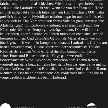
fahrbar und nur minimal schlechter. Wie hier schon geschrieben, tun
sich aktuelle Laufräder nicht viel, wenn sie von der Form und Höhe
ähnlich aufgebaut sind. Ich fahre gern ein Hadron Classic 800 +, das
preislich durch seine Hybridkonstruktion sogar im unteren Preissektor
angesiedelt ist. Das Vorderrad von Swiss Side hat ganz bewusst eine
Alufelge, „nur“ mit Carbonverkleidung, weil man damit auch bei
Nässe oder höherem Tempo gut verzögern kann. Das will immer
keiner hören, aber für schnelles Fahren muss man eben auch schnell
bremsen können. Und da ist Alu Carbon als Material nach wie vor
überlegen, auch wenn ein komplett schwarzes Laufrad aus Carbon am
besten aussehen mag. Da das Vorderrad der wesentlichste Teil des
Rads ist, der auf den Wind trifft, ist die Kombination von Reifen,
seiner Form und Breite sowie der Felge ganz wesentlich für die
Performance im Wind. Bevor das jetzt schon dem Thema Reifen
vorgreift nur ganz kurz: ich fahre hier ganz bewusst eine Felge mit nur
23 mm Außenweite an den Bremsflanken. Innen sind es dabei 19 mm
Maulweite. Das hält die Stirnfläche des Vorderrads klein, und die ist
vorne deutlich wichtiger als beim Hinterrad.