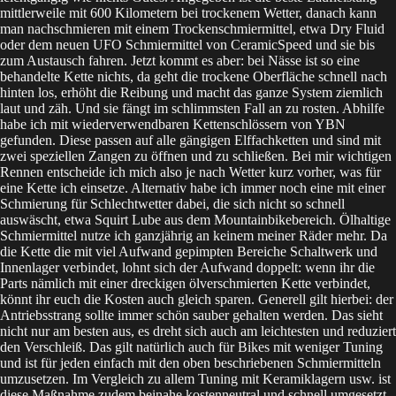
mittlerweile mit 600 Kilometern bei trockenem Wetter, danach kann
man nachschmieren mit einem Trockenschmiermittel, etwa Dry Fluid
oder dem neuen UFO Schmiermittel von CeramicSpeed und sie bis
zum Austausch fahren. Jetzt kommt es aber: bei Nässe ist so eine
behandelte Kette nichts, da geht die trockene Oberfläche schnell nach
hinten los, erhöht die Reibung und macht das ganze System ziemlich
laut und zäh. Und sie fängt im schlimmsten Fall an zu rosten. Abhilfe
habe ich mit wiederverwendbaren Kettenschlössern von YBN
gefunden. Diese passen auf alle gängigen Elffachketten und sind mit
zwei speziellen Zangen zu öffnen und zu schließen. Bei mir wichtigen
Rennen entscheide ich mich also je nach Wetter kurz vorher, was für
eine Kette ich einsetze. Alternativ habe ich immer noch eine mit einer
Schmierung für Schlechtwetter dabei, die sich nicht so schnell
auswäscht, etwa Squirt Lube aus dem Mountainbikebereich. Ölhaltige
Schmiermittel nutze ich ganzjährig an keinem meiner Räder mehr. Da
die Kette die mit viel Aufwand gepimpten Bereiche Schaltwerk und
Innenlager verbindet, lohnt sich der Aufwand doppelt: wenn ihr die
Parts nämlich mit einer dreckigen ölverschmierten Kette verbindet,
könnt ihr euch die Kosten auch gleich sparen. Generell gilt hierbei: der
Antriebsstrang sollte immer schön sauber gehalten werden. Das sieht
nicht nur am besten aus, es dreht sich auch am leichtesten und reduziert
den Verschleiß. Das gilt natürlich auch für Bikes mit weniger Tuning
und ist für jeden einfach mit den oben beschriebenen Schmiermitteln
umzusetzen. Im Vergleich zu allem Tuning mit Keramiklagern usw. ist
diese Maßnahme zudem beinahe kostenneutral und schnell umgesetzt.