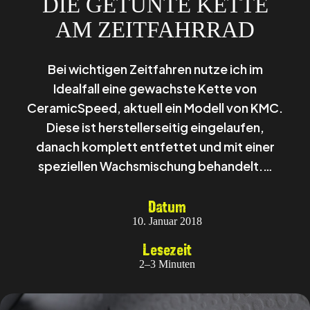
DIE GETUNTE KETTE
AM ZEITFAHRRAD
Bei wichtigen Zeitfahren nutze ich im
Idealfall eine gewachste Kette von
CeramicSpeed, aktuell ein Modell von KMC.
Diese ist herstellerseitig eingelaufen,
danach komplett entfettet und mit einer
speziellen Wachsmischung behandelt.…
Datum
10. Januar 2018
Lesezeit
2–3 Minuten