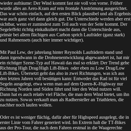
wieder aufräume: Der Wind kommt fast nie voll von vorne. Früher
wurde alles an Aero-Kram auf rein frontale Anströmung ausgerichtet.
Das war schön einfach, auf den ersten Blick plausibel und als Ergebnis
war auch ganz viel dann gleich gut. Die Unterschiede werden aber erst
sichtbar, wenn er zumindest zum Teil auch von der Seite kommt. Der
Segeleffekt richtig einkalkuliert macht dann die Unterschiede aus,
primär bei allem flächigen aus Carbon sprich Laufräder (ganz stark)
und Rahmensets (auch hier immer wichtiger).
Mit Paul Lew, der jahrelang hinter Reynolds Laufrädern stand und
dann irgendwann in die Drohnenentwicklung abgewandert ist, hat mir
ein richtiger Szene-Typ auf Hawaii das mal so erklärt: Der Trend gehe
Richtung High Drag/High Lift-Bikes oder eben zu Low Drag/Low
Lift-Bikes. Übersetzt geht das also in zwei Richtungen, was ich aus
den letzten Jahren voll bestätigen kann: Entweder das Rad ist für viel
Segeln ausgelegt, etwa wenn man auf dem Queen-K-Highway nur
Richtung Norden und Süden fährt und hier den Wind nutzen will.
Dann hat es auch relativ viel Fläche, die man dem Wind bietet, um ihn
zu nutzen. Sowas verkauft man als Radhersteller an Triathleten, die
nachher noch laufen wollen.
Oder es ist weniger flächig, dafür aber für Highspeed ausgelegt, die in
erster Linie vom Fahrer generiert wird. Im Extrem halt die TT-Bikes
aus der Pro-Tour, die nach dem Fahren erstmal in die Waagerechte