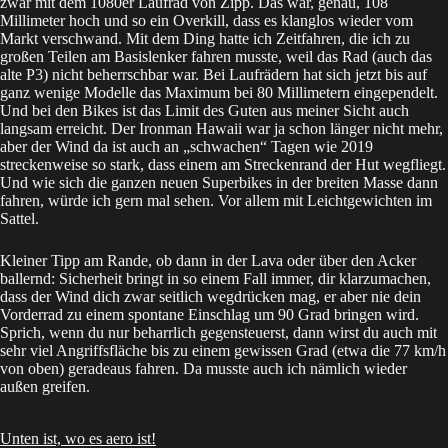
zwar mit dem 1080er Laufrad von Zipp. Das war, genau, 108
Millimeter hoch und so ein Overkill, dass es klanglos wieder vom
Markt verschwand. Mit dem Ding hatte ich Zeitfahren, die ich zu
großen Teilen am Basislenker fahren musste, weil das Rad (auch das
alte P3) nicht beherrschbar war. Bei Laufrädern hat sich jetzt bis auf
ganz wenige Modelle das Maximum bei 80 Millimetern eingependelt.
Und bei den Bikes ist das Limit des Guten aus meiner Sicht auch
langsam erreicht. Der Ironman Hawaii war ja schon länger nicht mehr,
aber der Wind da ist auch an „schwachen“ Tagen wie 2019
streckenweise so stark, dass einem am Streckenrand der Hut wegfliegt.
Und wie sich die ganzen neuen Superbikes in der breiten Masse dann
fahren, würde ich gern mal sehen. Vor allem mit Leichtgewichten im
Sattel.
Kleiner Tipp am Rande, ob dann in der Lava oder über den Acker
ballernd: Sicherheit bringt in so einem Fall immer, dir klarzumachen,
dass der Wind dich zwar seitlich wegdrücken mag, er aber nie dein
Vorderrad zu einem spontane Einschlag um 90 Grad bringen wird.
Sprich, wenn du nur beharrlich gegensteuerst, dann wirst du auch mit
sehr viel Angriffsfläche bis zu einem gewissen Grad (etwa die 77 km/h
von oben) geradeaus fahren. Da musste auch ich nämlich wieder
außen greifen.
Unten ist, wo es aero ist!