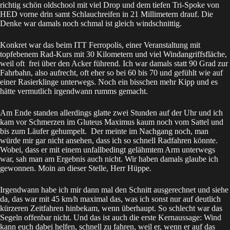
richtig schön oldschool mit viel Drop und dem tiefen Tri-Spoke von
HED vorne drin samt Schlauchreifen in 21 Millimetern drauf. Die
Denke war damals noch schmal ist gleich windschnittig.
Konkret war das beim ITT Ferropolis, einer Veranstaltung mit
topfebenem Rad-Kurs mit 30 Kilometern und viel Windangriffsfläche,
weil oft frei über den Acker führend. Ich war damals statt 90 Grad zur
Fahrbahn, also aufrecht, oft eher so bei 60 bis 70 und gefühlt wie auf
einer Rasierklinge unterwegs. Noch ein bisschen mehr Kipp und es
hätte vermutlich irgendwann rumms gemacht.
Am Ende standen allerdings glatte zwei Stunden auf der Uhr und ich
kam vor Schmerzen im Gluteus Maximus kaum noch vom Sattel und
bis zum Läufer gehumpelt. Der meinte im Nachgang noch, man
würde mir gar nicht ansehen, dass ich so schnell Radfahren könnte.
Wobei, dass er mit einem unfallbedingt gelähmtem Arm unterwegs
war, sah man am Ergebnis auch nicht. Wir haben damals glaube ich
gewonnen. Moin an dieser Stelle, Herr Hüppe.
Irgendwann habe ich mir dann mal den Schnitt ausgerechnet und siehe
da, das war mit 45 km/h maximal das, was ich sonst nur auf deutlich
kürzeren Zeitfahren hinbekam, wenn überhaupt. So schlecht war das
Segeln offenbar nicht. Und das ist auch die erste Kernaussage: Wind
kann euch dabei helfen, schnell zu fahren, weil er, wenn er auf das