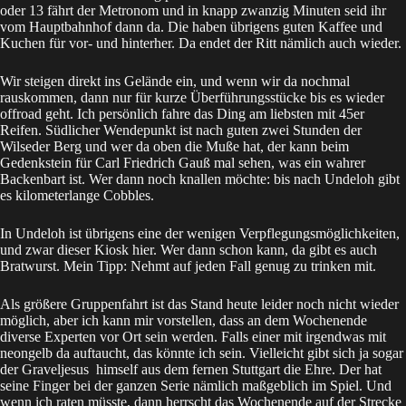
oder 13 fährt der Metronom und in knapp zwanzig Minuten seid ihr
vom Hauptbahnhof dann da. Die haben übrigens guten Kaffee und
Kuchen für vor- und hinterher. Da endet der Ritt nämlich auch wieder.
Wir steigen direkt ins Gelände ein, und wenn wir da nochmal
rauskommen, dann nur für kurze Überführungsstücke bis es wieder
offroad geht. Ich persönlich fahre das Ding am liebsten mit 45er
Reifen. Südlicher Wendepunkt ist nach guten zwei Stunden der
Wilseder Berg und wer da oben die Muße hat, der kann beim
Gedenkstein für Carl Friedrich Gauß mal sehen, was ein wahrer
Backenbart ist. Wer dann noch knallen möchte: bis nach Undeloh gibt
es kilometerlange Cobbles.
In Undeloh ist übrigens eine der wenigen Verpflegungsmöglichkeiten,
und zwar dieser
Kiosk
hier. Wer dann schon kann, da gibt es auch
Bratwurst. Mein Tipp: Nehmt auf jeden Fall genug zu trinken mit.
Als größere Gruppenfahrt ist das Stand heute leider noch nicht wieder
möglich, aber ich kann mir vorstellen, dass an dem Wochenende
diverse Experten vor Ort sein werden. Falls einer mit irgendwas mit
neongelb da auftaucht, das könnte ich sein. Vielleicht gibt sich ja sogar
der
Graveljesus
himself aus dem fernen Stuttgart die Ehre. Der hat
seine Finger bei der ganzen Serie nämlich maßgeblich im Spiel. Und
wenn ich raten müsste, dann herrscht das Wochenende auf der Strecke