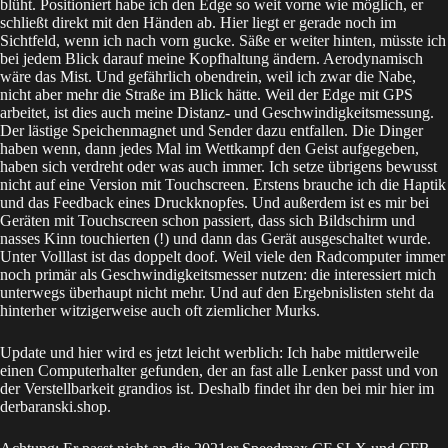
blüht. Positioniert habe ich den Edge so weit vorne wie möglich, er
schließt direkt mit den Händen ab. Hier liegt er gerade noch im
Sichtfeld, wenn ich nach vorn gucke. Säße er weiter hinten, müsste ich
bei jedem Blick darauf meine Kopfhaltung ändern. Aerodynamisch
wäre das Mist. Und gefährlich obendrein, weil ich zwar die Nabe,
nicht aber mehr die Straße im Blick hätte. Weil der Edge mit GPS
arbeitet, ist dies auch meine Distanz- und Geschwindigkeitsmessung.
Der lästige Speichenmagnet und Sender dazu entfallen. Die Dinger
haben wenn, dann jedes Mal im Wettkampf den Geist aufgegeben,
haben sich verdreht oder was auch immer. Ich setze übrigens bewusst
nicht auf eine Version mit Touchscreen. Erstens brauche ich die Haptik
und das Feedback eines Druckknopfes. Und außerdem ist es mir bei
Geräten mit Touchscreen schon passiert, dass sich Bildschirm und
nasses Kinn touchierten (!) und dann das Gerät ausgeschaltet wurde.
Unter Volllast ist das doppelt doof. Weil viele den Radcomputer immer
noch primär als Geschwindigkeitsmesser nutzen: die interessiert mich
unterwegs überhaupt nicht mehr. Und auf den Ergebnislisten steht da
hinterher witzigerweise auch oft ziemlicher Murks.
Update und hier wird es jetzt leicht werblich: Ich habe mittlerweile
einen Computerhalter gefunden, der an fast alle Lenker passt und von
der Verstellbarkeit grandios ist. Deshalb findet ihr den bei mir
hier
im
derbaranski.shop.