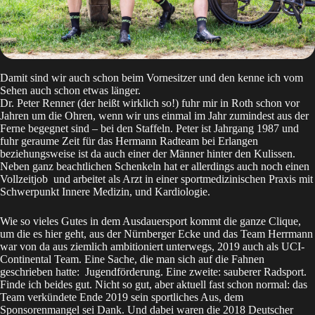
Damit sind wir auch schon beim Vornesitzer und den kenne ich vom
Sehen auch schon etwas länger.
Dr. Peter Renner (der heißt wirklich so!) fuhr mir in Roth schon vor
Jahren um die Ohren, wenn wir uns einmal im Jahr zumindest aus der
Ferne begegnet sind – bei den Staffeln. Peter ist Jahrgang 1987 und
fuhr geraume Zeit für das Hermann Radteam bei Erlangen
beziehungsweise ist da auch einer der Männer hinter den Kulissen.
Neben ganz beachtlichen Schenkeln hat er allerdings auch noch einen
Vollzeitjob und arbeitet als Arzt in einer sportmedizinischen Praxis mit
Schwerpunkt Innere Medizin, und Kardiologie.
Wie so vieles Gutes in dem Ausdauersport kommt die ganze Clique,
um die es hier geht, aus der Nürnberger Ecke und das Team Herrmann
war von da aus ziemlich ambitioniert unterwegs, 2019 auch als UCI-
Continental Team. Eine Sache, die man sich auf die Fahnen
geschrieben hatte: Jugendförderung. Eine zweite: sauberer Radsport.
Finde ich beides gut. Nicht so gut, aber aktuell fast schon normal: das
Team verkündete Ende 2019 sein sportliches Aus, dem
Sponsorenmangel sei Dank. Und dabei waren die 2018 Deutscher