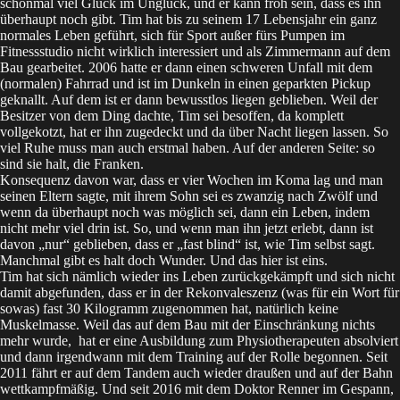
schonmal viel Glück im Unglück, und er kann froh sein, dass es ihn
überhaupt noch gibt. Tim hat bis zu seinem 17 Lebensjahr ein ganz
normales Leben geführt, sich für Sport außer fürs Pumpen im
Fitnessstudio nicht wirklich interessiert und als Zimmermann auf dem
Bau gearbeitet. 2006 hatte er dann einen schweren Unfall mit dem
(normalen) Fahrrad und ist im Dunkeln in einen geparkten Pickup
geknallt. Auf dem ist er dann bewusstlos liegen geblieben. Weil der
Besitzer von dem Ding dachte, Tim sei besoffen, da komplett
vollgekotzt, hat er ihn zugedeckt und da über Nacht liegen lassen. So
viel Ruhe muss man auch erstmal haben. Auf der anderen Seite: so
sind sie halt, die Franken.
Konsequenz davon war, dass er vier Wochen im Koma lag und man
seinen Eltern sagte, mit ihrem Sohn sei es zwanzig nach Zwölf und
wenn da überhaupt noch was möglich sei, dann ein Leben, indem
nicht mehr viel drin ist. So, und wenn man ihn jetzt erlebt, dann ist
davon „nur“ geblieben, dass er „fast blind“ ist, wie Tim selbst sagt.
Manchmal gibt es halt doch Wunder. Und das hier ist eins.
Tim hat sich nämlich wieder ins Leben zurückgekämpft und sich nicht
damit abgefunden, dass er in der Rekonvaleszenz (was für ein Wort für
sowas) fast 30 Kilogramm zugenommen hat, natürlich keine
Muskelmasse. Weil das auf dem Bau mit der Einschränkung nichts
mehr wurde, hat er eine Ausbildung zum Physiotherapeuten absolviert
und dann irgendwann mit dem Training auf der Rolle begonnen. Seit
2011 fährt er auf dem Tandem auch wieder draußen und auf der Bahn
wettkampfmäßig. Und seit 2016 mit dem Doktor Renner im Gespann,