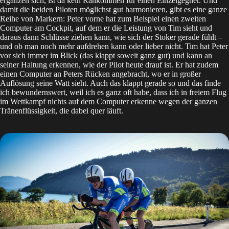
ergänzen sich, ist da kein Rankommen für einen Einzelgegner. Und
damit die beiden Piloten möglichst gut harmonieren, gibt es eine ganze
Reihe von Markern: Peter vorne hat zum Beispiel einen zweiten
Computer am Cockpit, auf dem er die Leistung von Tim sieht und
daraus dann Schlüsse ziehen kann, wie sich der Stoker gerade fühlt –
und ob man noch mehr aufdrehen kann oder lieber nicht. Tim hat Peter
vor sich immer im Blick (das klappt soweit ganz gut) und kann an
seiner Haltung erkennen, wie der Pilot heute drauf ist. Er hat zudem
einen Computer an Peters Rücken angebracht, wo er in großer
Auflösung seine Watt sieht. Auch das klappt gerade so und das finde
ich bewundernswert, weil ich es ganz oft habe, dass ich in freiem Flug
im Wettkampf nichts auf dem Computer erkenne wegen der ganzen
Tränenflüssigkeit, die dabei quer läuft.