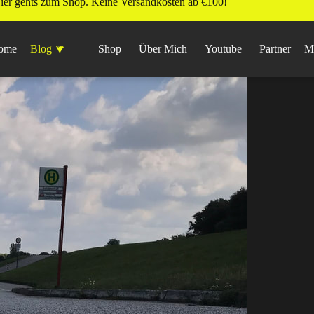
ier gehts zum Shop. Keine Versandkosten ab €100!
ome
Blog
Shop
Über Mich
Youtube
Partner
M