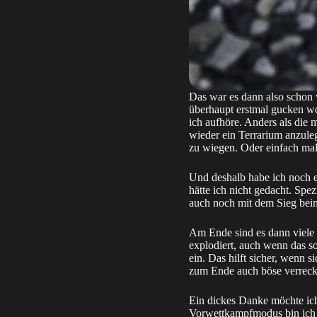
Das war es dann also schon w
überhaupt erstmal gucken wol
ich aufhöre. Anders als die 
wieder ein Terrarium anzul
zu wiegen. Oder einfach mal 
Und deshalb habe ich noch e
hätte ich nicht gedacht. Spe
auch noch mit dem Sieg beim
Am Ende sind es dann viele 
explodiert, auch wenn das s
ein. Das hilft sicher, wenn 
zum Ende auch böse verreck
Ein dickes Danke möchte ich
Vorwettkampfmodus bin ich n