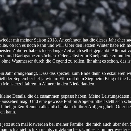
ieder mit meiner Saison 2018. Angefangen hat die dieses Jahr eher sac
lte, ob ich es noch kann und will. Über den letzten Winter habe ich meh
meisten Zuhörer habe ich das lange Zeit auch selbst geglaubt. Alternat
egen und Bartagame zu züchten. Oder selbst zum Kneipentier zu mutie
ohne Wattmesser durch die Gegend zu rollen. Ihr ahnt es schon, das ist 
in Jahr drangehängt. Dass das speziell zum Ende dann so eskalieren wür
ziell der September lief ja wie im Film mit dem Sieg beim King of the 
 Monsterzeitfahren in Almere in den Niederlanden.
kleine Details, die da zusammen gepasst haben. Meine Leistungsdaten s
o aussehen mag. Und eine gewisse Portion Abgebrühtheit stellt sich sch
sich bei großen Rennen alle aufschaukeln in ihrer Aufgeregtheit. Oder 
en kann.
 jetzt auch mal loswerden bei meiner Familie, die mich auch über den
ämlich angeblich zu nichts zu gebrauchen. Und es ist immer wieder er