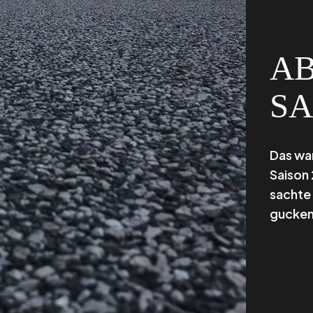
A
SA
Das war
Saison 
sachte 
gucken 